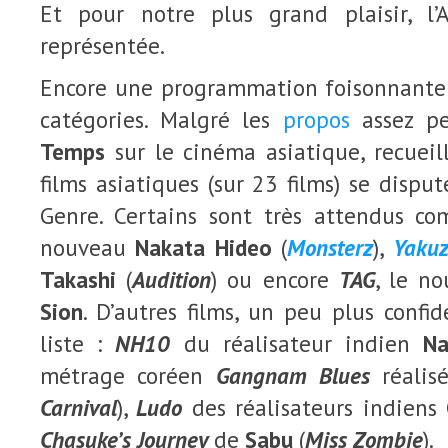
Et pour notre plus grand plaisir, l’
représentée.
Encore une programmation foisonnante e
catégories. Malgré les
propos
assez pe
Temps
sur le cinéma asiatique, recueill
films asiatiques (sur 23 films) se dispu
Genre. Certains sont très attendus 
nouveau
Nakata Hideo
(
Monsterz
),
Yakuz
Takashi
(
Audition
) ou encore
TAG
, le n
Sion
. D’autres films, un peu plus confid
liste :
NH10
du réalisateur indien
Na
métrage coréen
Gangnam Blues
réalis
Carnival
),
Ludo
des réalisateurs indiens
Chasuke’s Journey
de
Sabu
(
Miss Zombie
).