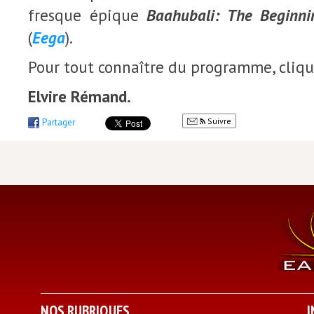
fresque épique
Baahubali: The Beginni
(
Eega
).
Pour tout connaître du programme, cliq
Elvire Rémand.
Suivre
Partager
NOS RUBRIQUES
I