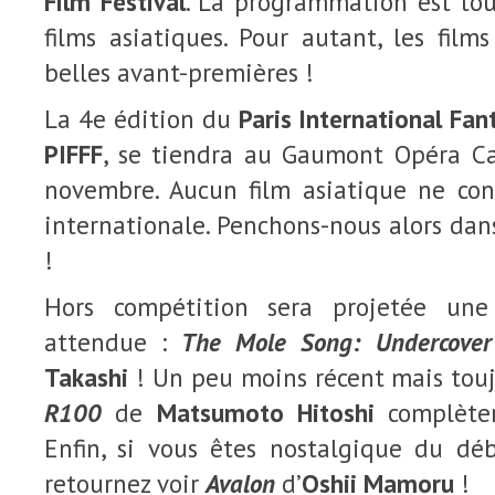
Film Festival
. La programmation est tou
films asiatiques. Pour autant, les film
belles avant-premières !
La 4e édition du
Paris International Fant
PIFFF
, se tiendra au Gaumont Opéra C
novembre. Aucun film asiatique ne co
internationale. Penchons-nous alors dans
!
Hors compétition sera projetée une
attendue :
The Mole Song: Undercover 
Takashi
! Un peu moins récent mais touj
R100
de
Matsumoto Hitoshi
complèter
Enfin, si vous êtes nostalgique du d
retournez voir
Avalon
d’
Oshii Mamoru
!