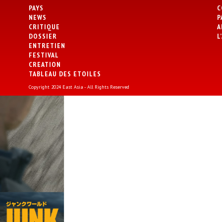
PAYS
C
NEWS
P
CRITIQUE
A
DOSSIER
L
ENTRETIEN
FESTIVAL
CREATION
TABLEAU DES ETOILES
Copyright 2024 East Asia - All Rights Reserved