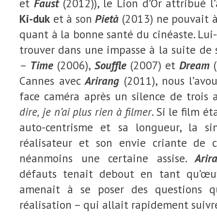
et
Faust
(2012)), le Lion d’Or attribué 
Ki-duk
et à son
Pietà
(2013) ne pouvait à 
quant à la bonne santé du cinéaste. Lu
trouver dans une impasse à la suite de s
–
Time
(2006),
Souffle
(2007) et
Dream
(
Cannes avec
Arirang
(2011), nous l’avo
face caméra après un silence de trois 
dire,
je n’ai plus rien à filmer
. Si le film é
auto-centrisme et sa longueur, la si
réalisateur et son envie criante de 
néanmoins une certaine assise.
Arir
défauts tenait debout en tant qu’œu
amenait à se poser des questions q
réalisation – qui allait rapidement suivr