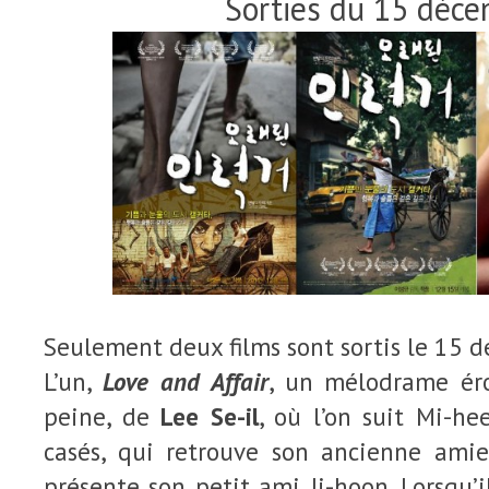
Sorties du 15 déc
Seulement deux films sont sortis le 15 
L’un,
Love and Affair
, un mélodrame éro
peine, de
Lee Se-il
, où l’on suit Mi-h
casés, qui retrouve son ancienne amie
présente son petit ami Ji-hoon. Lorsqu’i