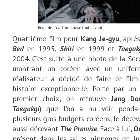
Regarde ! Y’a Tom Cruise tout devant !!
Quatrième film pour
Kang Je-gyu
, après
Bed
en 1995,
Shiri
en 1999 et
Taeguk
2004. C’est suite à une photo de la Se
montrant un coréen avec un unifor
réalisateur a décidé de faire ce film
histoire exceptionnelle. Porté par un
premier choix, on retrouve
Jang Do
Taegukgi
) que l’on a pu voir penda
plusieurs gros budgets coréens, le déce
aussi décevant
The Promise
. Face à lui,
Od
présent dans les salles nippones en j