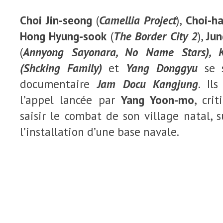
Choi Jin-seong
(
Camellia Project
),
Choi-h
Hong Hyung-sook
(
The Border City 2
),
Jun
(
Annyong Sayonara, No Name Stars), 
(Shcking Family)
et
Yang Donggyu
se s
documentaire
Jam Docu Kangjung
. Il
l’appel lancée par
Yang Yoon-mo
, cri
saisir le combat de son village natal, su
l’installation d’une base navale.