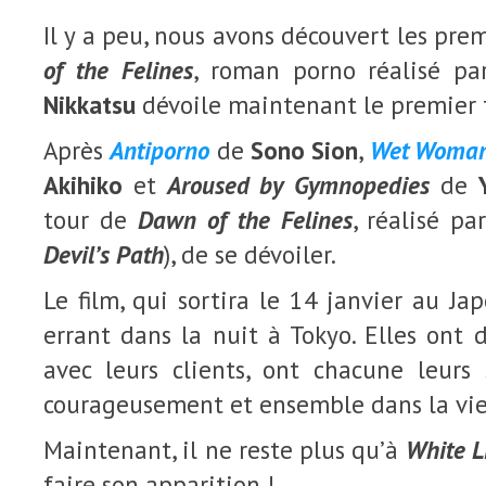
Il y a peu, nous avons découvert les pr
of the Felines
, roman porno réalisé p
Nikkatsu
dévoile maintenant le premier t
Après
Antiporno
de
Sono Sion
,
Wet Woman
Akihiko
et
Aroused by Gymnopedies
de
tour de
Dawn of the Felines
, réalisé pa
Devil’s Path
), de se dévoiler.
Le film, qui sortira le 14 janvier au Ja
errant dans la nuit à Tokyo. Elles ont d
avec leurs clients, ont chacune leurs
courageusement et ensemble dans la vie
Maintenant, il ne reste plus qu’à
White L
faire son apparition !