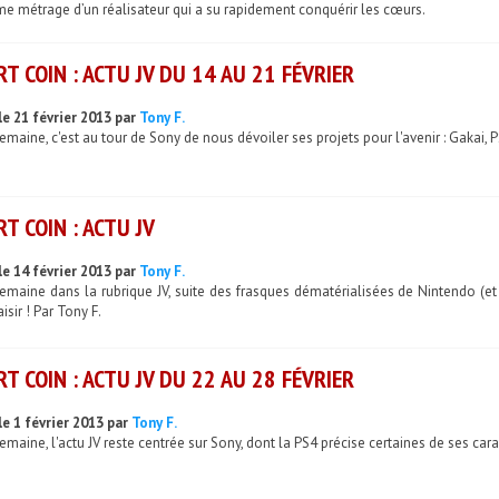
me métrage d’un réalisateur qui a su rapidement conquérir les cœurs.
RT COIN : ACTU JV DU 14 AU 21 FÉVRIER
le 21 février 2013 par
Tony F.
emaine, c'est au tour de Sony de nous dévoiler ses projets pour l'avenir : Gakai, P
RT COIN : ACTU JV
le 14 février 2013 par
Tony F.
semaine dans la rubrique JV, suite des frasques dématérialisées de Nintendo (e
isir ! Par Tony F.
RT COIN : ACTU JV DU 22 AU 28 FÉVRIER
le 1 février 2013 par
Tony F.
emaine, l'actu JV reste centrée sur Sony, dont la PS4 précise certaines de ses cara