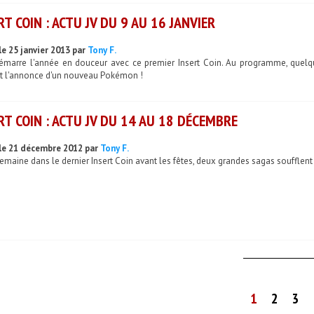
RT COIN : ACTU JV DU 9 AU 16 JANVIER
le 25 janvier 2013 par
Tony F.
émarre l'année en douceur avec ce premier Insert Coin. Au programme, quelqu
et l'annonce d'un nouveau Pokémon !
RT COIN : ACTU JV DU 14 AU 18 DÉCEMBRE
le 21 décembre 2012 par
Tony F.
emaine dans le dernier Insert Coin avant les fêtes, deux grandes sagas soufflent
1
2
3