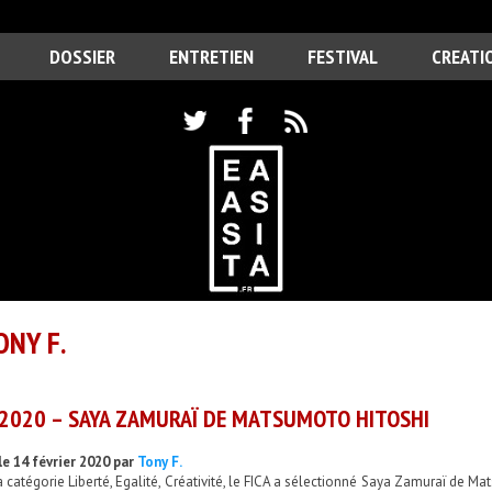
DOSSIER
ENTRETIEN
FESTIVAL
CREATI
ONY F.
 2020 – SAYA ZAMURAÏ DE MATSUMOTO HITOSHI
le 14 février 2020 par
Tony F.
 catégorie Liberté, Egalité, Créativité, le FICA a sélectionné Saya Zamuraï de Mat