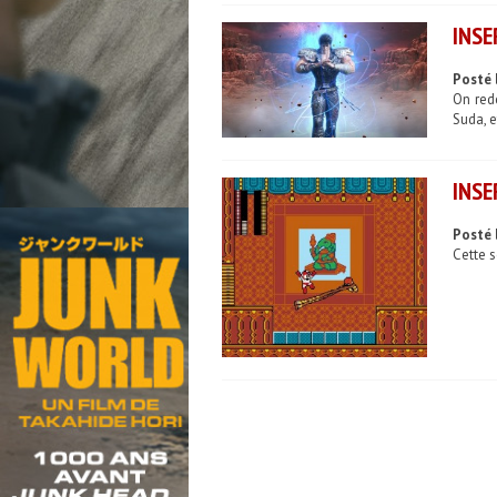
INSE
Posté 
On red
Suda, 
INSE
Posté 
Cette s