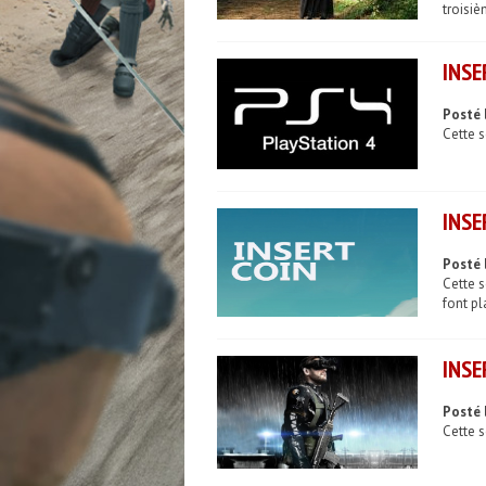
troisiè
INSE
Posté 
Cette s
INSE
Posté 
Cette 
font pla
INSE
Posté 
Cette s