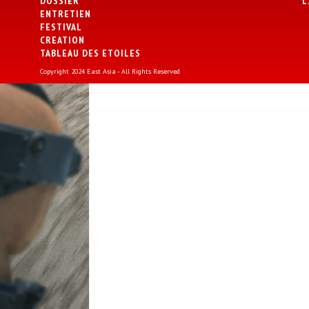
DOSSIER
L
ENTRETIEN
FESTIVAL
CREATION
TABLEAU DES ETOILES
Copyright 2024 East Asia - All Rights Reserved