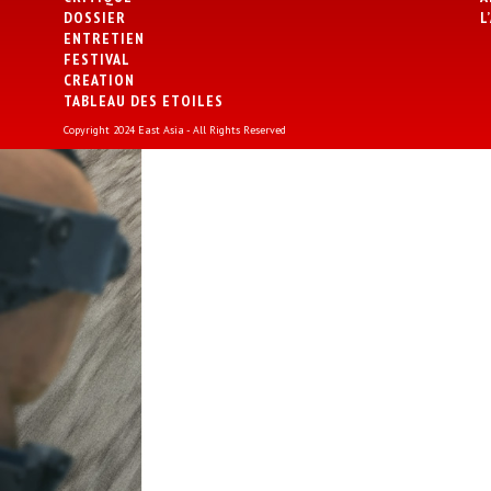
DOSSIER
L
ENTRETIEN
FESTIVAL
CREATION
TABLEAU DES ETOILES
Copyright 2024 East Asia - All Rights Reserved