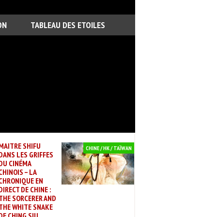
ON
TABLEAU DES ETOILES
MAITRE SHIFU
CHINE / HK / TAÏWAN
DANS LES GRIFFES
DU CINÉMA
CHINOIS – LA
CHRONIQUE EN
DIRECT DE CHINE :
THE SORCERER AND
THE WHITE SNAKE
DE CHING SIU