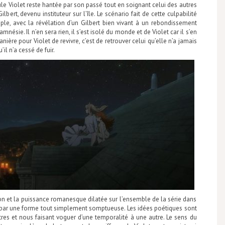
ule Violet reste hantée par son passé tout en soignant celui des autres
lbert, devenu instituteur sur l’île. Le scénario fait de cette culpabilité
mple, avec la révélation d’un Gilbert bien vivant à un rebondissement
nésie. Il n’en sera rien, il s’est isolé du monde et de Violet car il s’en
ière pour Violet de revivre, c’est de retrouver celui qu’elle n’a jamais
’il n’a cessé de fuir.
on et la puissance romanesque dilatée sur l’ensemble de la série dans
t par une forme tout simplement somptueuse. Les idées poétiques sont
res et nous faisant voguer d’une temporalité à une autre. Le sens du