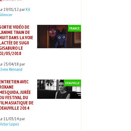
Le 19/01/12 par
Kit
Silencer
SORTIE VIDÉO DE
FRANCE
L’ANIME TRAIN DE
NUIT DANS LA VOIE
LACTÉE DE SUGII
GISABURO LE
02/05/2018
Le 23/04/18 par
Elvire Rémand
ENTRETIEN AVEC
DEAUVILLE
ROXANE
MESQUIDA, JURÉE
DU FESTIVAL DU
FILM ASIATIQUE DE
DEAUVILLE 2014
Le 11/03/14 par
Victor Lopez