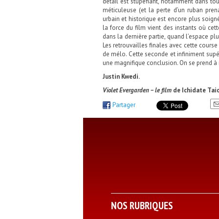
détail est stupéfiant, notamment dans tout
méticuleuse (et la perte d’un ruban prena
urbain et historique est encore plus soign
la force du film vient des instants où cet
dans la dernière partie, quand l’espace pl
Les retrouvailles finales avec cette cour
de mélo. Cette seconde et infiniment supé
une magnifique conclusion. On se prend à r
Justin Kwedi.
Violet Evergarden – le film
de Ichidate Taic
Partager
NOS RUBRIQUES