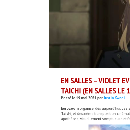
EN SALLES – VIOLET E
TAICHI (EN SALLES LE 
Posté le 19 mai 2021 par
Justin Kwedi
Eurozoom
organise, dès aujourd’hui, de
Taichi
, et deuxième transposition ciném
apothéose, visuellement somptueuse et fo