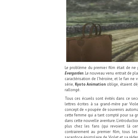
Le problème du premier film était de ne 
Evergarden
. Le nouveau venu entrait de pla
caractérisation de l’héroïne, et le fan ne
série,
Kyoto Animation
oblige, étaient dé
rallongé.
Tous ces écueils sont évités dans ce se
lettres écrites à sa grand-mère par Viol
concept de « poupée de souvenirs automat
cette femme qui a tant compté pour sa gra
dans cette nouvelle aventure. L’introducti
plus chez les fans (qui revoient là cer
contrairement au premier film, tous les
sacerdoce épistolaire de Violet et sa réde