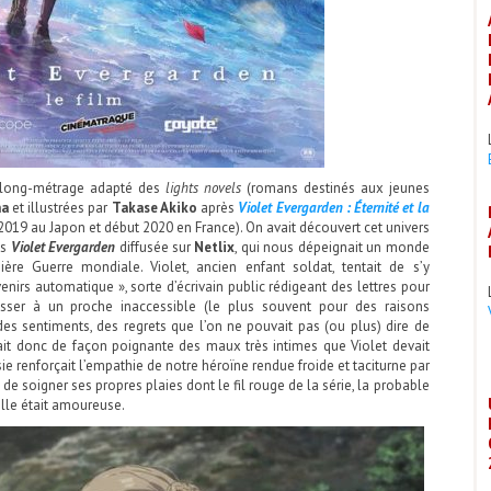
 long-métrage adapté des
lights novels
(romans destinés aux jeunes
na
et illustrées par
Takase Akiko
après
Violet Evergarden : Éternité et la
 2019 au Japon et début 2020 en France). On avait découvert cet univers
es
Violet Evergarden
diffusée sur
Netlix
, qui nous dépeignait un monde
ière Guerre mondiale. Violet, ancien enfant soldat, tentait de s’y
nirs automatique », sorte d’écrivain public rédigeant des lettres pour
resser à un proche inaccessible (le plus souvent pour des raisons
 des sentiments, des regrets que l’on ne pouvait pas (ou plus) dire de
ait donc de façon poignante des maux très intimes que Violet devait
e renforçait l’empathie de notre héroïne rendue froide et taciturne par
 de soigner ses propres plaies dont le fil rouge de la série, la probable
lle était amoureuse.