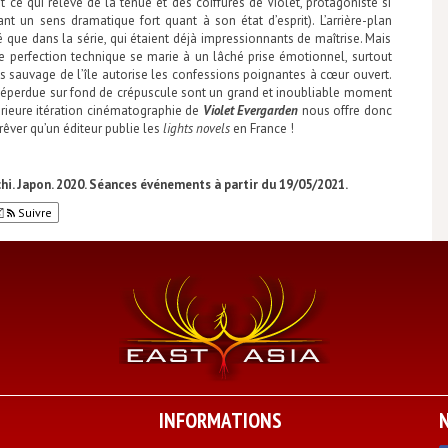
 ce qui relève de la tenue et des coiffures de Violet, protagoniste si
nt un sens dramatique fort quant à son état d’esprit). L’arrière-plan
é que dans la série, qui étaient déjà impressionnants de maîtrise. Mais
te perfection technique se marie à un lâché prise émotionnel, surtout
us sauvage de l’île autorise les confessions poignantes à cœur ouvert.
se éperdue sur fond de crépuscule sont un grand et inoubliable moment
rieure itération cinématographie de
Violet Evergarden
nous offre donc
êver qu’un éditeur publie les
lights novels
en France !
hi. Japon. 2020. Séances événements à partir du 19/05/2021.
Suivre
INFORMATIONS