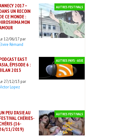
ANNECY 2017 –
AUTRES FESTIVALS
DANS UN RECOIN
DE CE MONDE :
HIROSHIMA MON
AMOUR
Le 12/06/17 par
Elvire Rémand
PODCAST EAST
AUTRES PAYS - ASIE
ASIA, ÉPISODE 6 :
BILAN 2013
Le 27/12/13 par
Victor Lopez
UN PEU D’ASIE AU
AUTRES FESTIVALS
FESTIVAL CHÉRIES-
CHÉRIS (16-
26/11/2019)