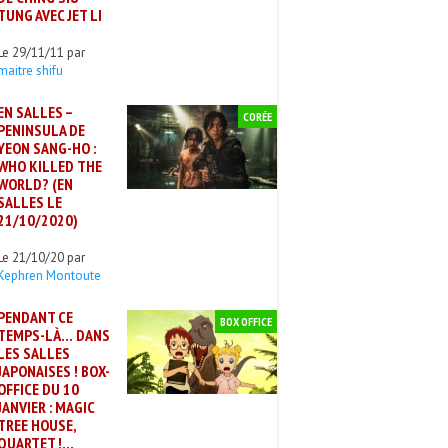
TUNG AVEC JET LI
Le 29/11/11 par
maitre shifu
EN SALLES –
CORÉE
PENINSULA DE
YEON SANG-HO :
WHO KILLED THE
WORLD? (EN
SALLES LE
21/10/2020)
Le 21/10/20 par
Kephren Montoute
PENDANT CE
BOX OFFICE
TEMPS-LÀ… DANS
LES SALLES
JAPONAISES ! BOX-
OFFICE DU 10
JANVIER : MAGIC
TREE HOUSE,
QUARTET !…