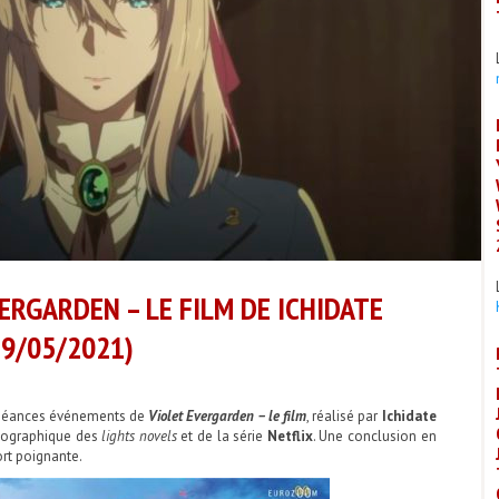
VERGARDEN – LE FILM DE ICHIDATE
19/05/2021)
s séances événements de
Violet Evergarden – le film
, réalisé par
Ichidate
atographique des
lights novels
et de la série
Netflix
. Une conclusion en
rt poignante.