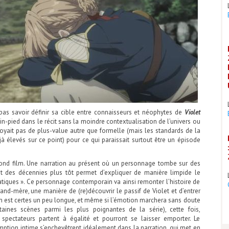
pas savoir définir sa cible entre connaisseurs et néophytes de
Violet
in-pied dans le récit sans la moindre contextualisation de l’univers ou
 voyait pas de plus-value autre que formelle (mais les standards de la
jà élevés sur ce point) pour ce qui paraissait surtout être un épisode
cond film. Une narration au présent où un personnage tombe sur des
et des décennies plus tôt permet d’expliquer de manière limpide le
iques ». Ce personnage contemporain va ainsi remonter l’histoire de
nd-mère, une manière de (re)découvrir le passif de Violet et d’entrer
on est certes un peu longue, et même si l’émotion marchera sans doute
taines scènes parmi les plus poignantes de la série), cette fois,
 spectateurs partent à égalité et pourront se laisser emporter. Le
mption intime s’enchevêtrent idéalement dans la narration, qui met en