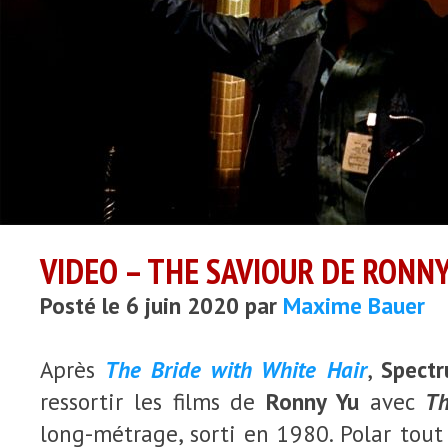
VIDEO – THE SAVIOUR DE RONNY
Posté le 6 juin 2020 par
Maxime Bauer
Après
The Bride with White Hair
,
Spectr
ressortir les films de
Ronny Yu
avec
Th
long-métrage, sorti en 1980. Polar tout e