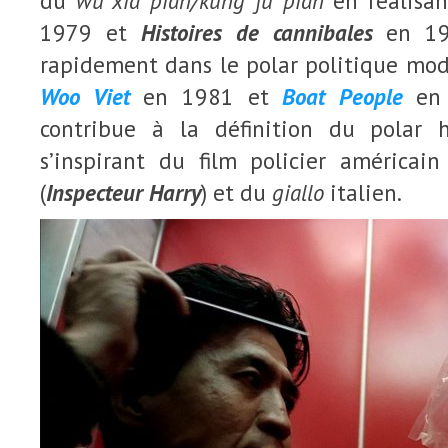
du
wu xia pian/kung fu pian
en réalisa
1979 et
Histoires de cannibales
en 1
rapidement dans le polar politique mo
Woo Viet
en 1981 et
Boat People
en
contribue à la définition du polar 
s’inspirant du film policier américai
(
Inspecteur Harry
) et du
giallo
italien.