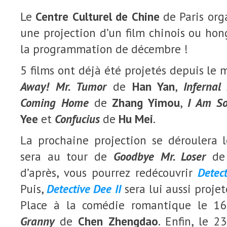
Le
Centre Culturel de Chine
de Paris org
une projection d’un film chinois ou ho
la programmation de décembre !
5 films ont déjà été projetés depuis le
Away! Mr. Tumor
de
Han Yan
,
Infernal 
Coming Home
de
Zhang Yimou
,
I Am S
Yee
et
Confucius
de
Hu Mei
.
La prochaine projection se déroulera
sera au tour de
Goodbye Mr. Loser
d
d’après, vous pourrez redécouvrir
Detec
Puis,
Detective Dee II
sera lui aussi proje
Place à la comédie romantique le 1
Granny
de
Chen Zhengdao
. Enfin, le 