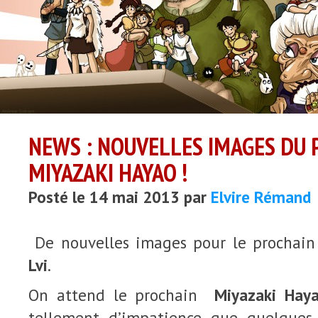
NEWS : NOUVELLES IMAGES DU 
MIYAZAKI HAYAO !
Posté le 14 mai 2013 par
Elvire Rémand
De nouvelles images pour le prochai
Lvi
.
On attend le prochain
Miyazaki
Hay
tellement d’impatience que quelques