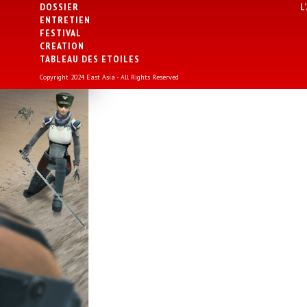
DOSSIER
L
ENTRETIEN
FESTIVAL
CREATION
TABLEAU DES ETOILES
Copyright 2024 East Asia - All Rights Reserved