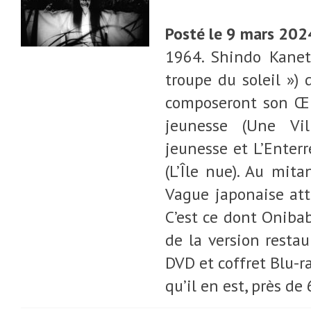
Posté le 9 mars 202
1964. Shindo Kanet
troupe du soleil »)
composeront son Œuv
jeunesse (Une Vil
jeunesse et L’Enter
(L’Île nue). Au mit
Vague japonaise att
C’est ce dont Onibaba
de la version resta
DVD et coffret Blu-r
qu’il en est, près de