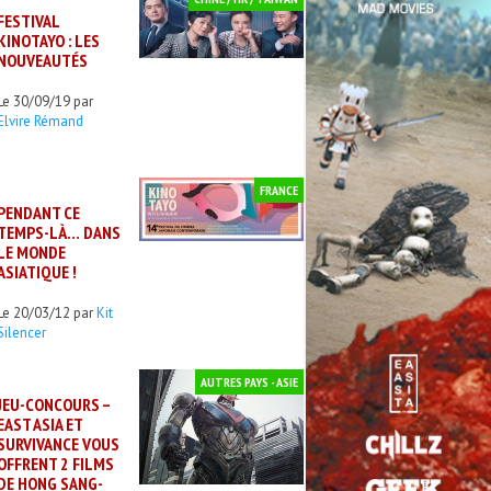
FESTIVAL
KINOTAYO : LES
NOUVEAUTÉS
Le 30/09/19 par
Elvire Rémand
FRANCE
PENDANT CE
TEMPS-LÀ… DANS
LE MONDE
ASIATIQUE !
Le 20/03/12 par
Kit
Silencer
AUTRES PAYS - ASIE
JEU-CONCOURS –
EAST ASIA ET
SURVIVANCE VOUS
OFFRENT 2 FILMS
DE HONG SANG-