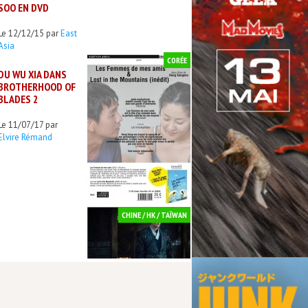
SOO EN DVD
Le 12/12/15 par
East
Asia
CORÉE
DU WU XIA DANS
BROTHERHOOD OF
BLADES 2
Le 11/07/17 par
Elvire Rémand
CHINE / HK / TAÏWAN