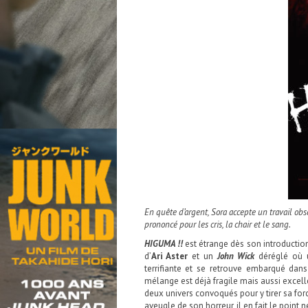
En quête d’argent, Sora accepte un travail obs
prononcé pour les cris, la chair et le sang.
HIGUMA !!
est étrange dès son introductio
d’
Ari Aster
et un
John Wick
déréglé
où 
terrifiante et se retrouve embarqué dans
mélange est déjà fragile mais aussi excel
deux univers convoqués pour y tirer sa for
aveugle de son horreur, il en fait le point