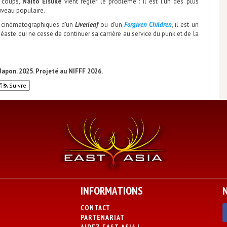
x coups,
Naito Eisuke
vient régler le problème : il est l’un des plus
uveau populaire.
s cinématographiques d’un
Liverleaf
ou d’un
Forgiven Children
, il est un
éaste qui ne cesse de continuer sa carrière au service du punk et de la
Japon. 2025. Projeté au NIFFF 2026.
Suivre
INFORMATIONS
CONTACT
PARTENARIAT