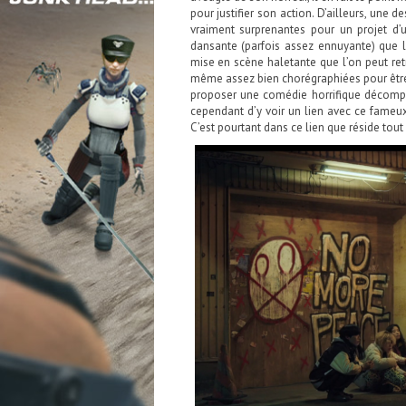
pour justifier son action. D’ailleurs, une d
vraiment surprenantes pour un projet d’
dansante (parfois assez ennuyante) que 
mise en scène haletante que l’on peut ret
même assez bien chorégraphiées pour être 
proposer une comédie horrifique décomplex
cependant d’y voir un lien avec ce fameu
C’est pourtant dans ce lien que réside tout