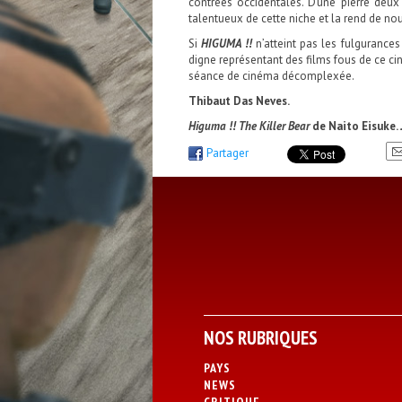
contrées occidentales. D’une pierre deu
talentueux de cette niche et la rend de no
Si
HIGUMA !!
n’atteint pas les fulgurance
digne représentant des films fous de ce cin
séance de cinéma décomplexée.
Thibaut Das Neves.
Higuma !! The Killer Bear
de Naito Eisuke. 
Partager
NOS RUBRIQUES
PAYS
NEWS