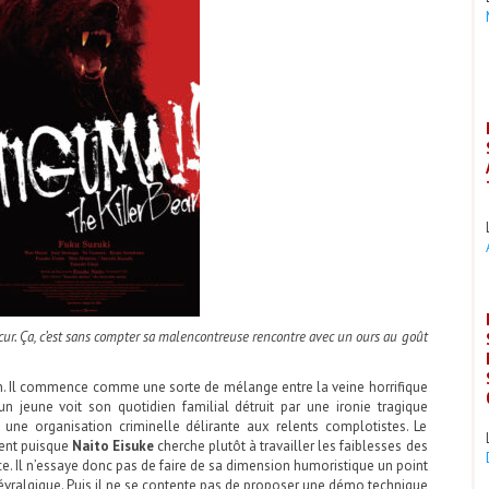
cur. Ça, c’est sans compter sa malencontreuse rencontre avec un ours au goût
n. Il commence comme une sorte de mélange entre la veine horrifique
un jeune voit son quotidien familial détruit par une ironie tragique
 une organisation criminelle délirante aux relents complotistes. Le
lent puisque
Naito Eisuke
cherche plutôt à travailler les faiblesses des
ce. Il n’essaye donc pas de faire de sa dimension humoristique un point
 névralgique. Puis il ne se contente pas de proposer une démo technique