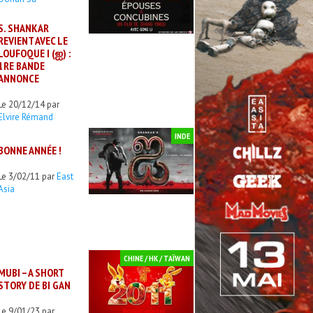
S. SHANKAR
REVIENT AVEC LE
LOUFOQUE I (ஐ) :
1RE BANDE
ANNONCE
Le 20/12/14 par
Elvire Rémand
INDE
BONNE ANNÉE !
Le 3/02/11 par
East
Asia
CHINE / HK / TAÏWAN
MUBI – A SHORT
STORY DE BI GAN
Le 9/01/23 par