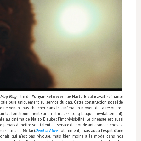
à
Mag Mag
, film de
Yuriyan Retriever
que
Naito Eisuke
avait scénarisé
idiotie pure uniquement au service du gag. Cette construction possède
e ne venant pas chercher dans le cinéma un moyen de la résoudre ;
n tel fonctionnement sur un film aussi long fatigue inévitablement).
rale au cinéma de
Naito Eisuke
: l’imprévisibilité. Le cinéaste est aussi
che jamais à mettre son talent au service de soi-disant grandes choses.
leurs films de
Miike
(
Dead or Alive
notamment) mais aussi l’esprit d’une
ponais qui n’est pas révolue, mais bien moins à la mode dans nos