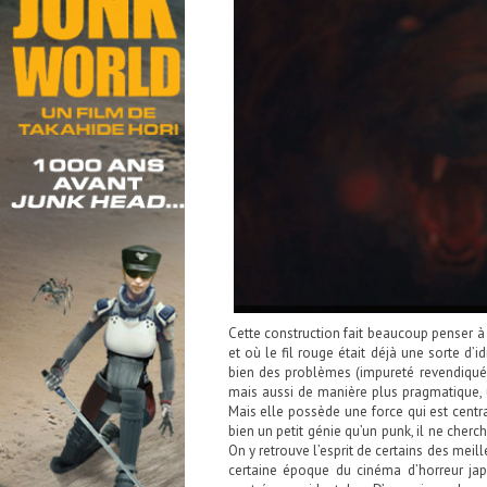
Cette construction fait beaucoup penser 
et où le fil rouge était déjà une sorte d’
bien des problèmes (impureté revendiqué
mais aussi de manière plus pragmatique, u
Mais elle possède une force qui est cent
bien un petit génie qu’un punk, il ne cher
On y retrouve l’esprit de certains des meil
certaine époque du cinéma d’horreur ja