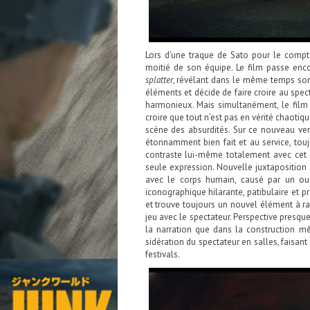
Lors d’une traque de Sato pour le compte
moitié de son équipe. Le film passe enco
splatter
, révélant dans le même temps so
éléments et décide de faire croire au spect
harmonieux. Mais simultanément, le fil
croire que tout n’est pas en vérité chaotiq
scène des absurdités. Sur ce nouveau ve
étonnamment bien fait et au service, toujo
contraste lui-même totalement avec cet o
seule expression. Nouvelle juxtaposition 
avec le corps humain, causé par un ours
iconographique hilarante, patibulaire et p
et trouve toujours un nouvel élément à raj
jeu avec le spectateur. Perspective presqu
la narration que dans la construction même
sidération du spectateur en salles, faisant 
festivals.