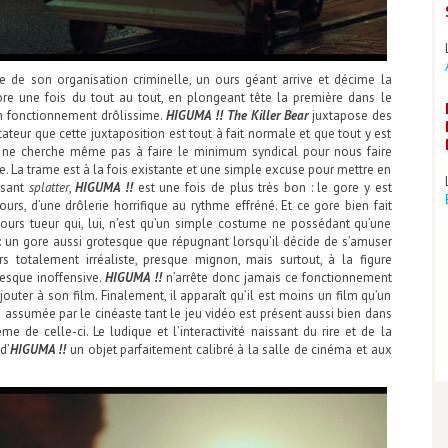
 de son organisation criminelle, un ours géant arrive et décime la
re une fois du tout au tout, en plongeant tête la première dans le
n fonctionnement drôlissime.
HIGUMA !! The Killer Bear
juxtapose des
ateur que cette juxtaposition est tout à fait normale et que tout y est
m ne cherche même pas à faire le minimum syndical pour nous faire
ue. La trame est à la fois existante et une simple excuse pour mettre en
rsant
splatter
,
HIGUMA !!
est une fois de plus très bon : le gore y est
urs, d’une drôlerie horrifique au rythme effréné. Et ce gore bien fait
urs tueur qui, lui, n’est qu’un simple costume ne possédant qu’une
: un gore aussi grotesque que répugnant lorsqu’il décide de s’amuser
 totalement irréaliste, presque mignon, mais surtout, à la figure
resque inoffensive.
HIGUMA !!
n’arrête donc jamais ce fonctionnement
outer à son film. Finalement, il apparaît qu’il est moins un film qu’un
e assumée par le cinéaste tant le jeu vidéo est présent aussi bien dans
 de celle-ci. Le ludique et l’interactivité naissant du rire et de la
d’
HIGUMA !!
un objet parfaitement calibré à la salle de cinéma et aux