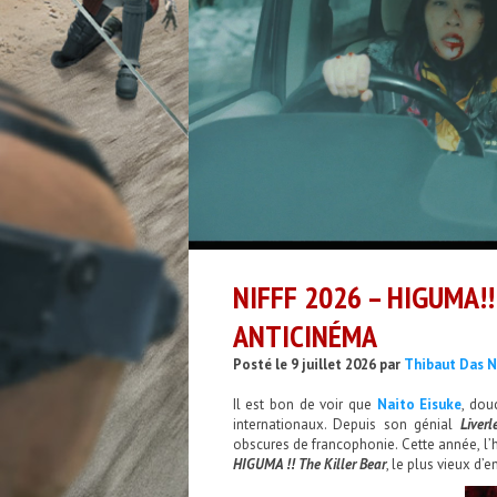
NIFFF 2026 – HIGUMA!!
ANTICINÉMA
Posté le 9 juillet 2026 par
Thibaut Das N
Il est bon de voir que
Naito Eisuke
, dou
internationaux. Depuis son génial
Liverl
obscures de francophonie. Cette année, l’h
HIGUMA !! The Killer Bear
, le plus vieux d’