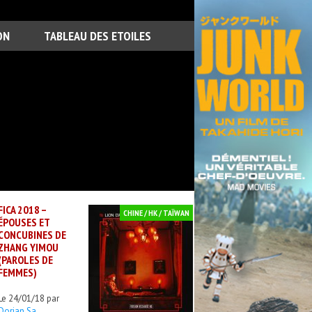
ON
TABLEAU DES ETOILES
FICA 2018 –
CHINE / HK / TAÏWAN
ÉPOUSES ET
CONCUBINES DE
ZHANG YIMOU
(PAROLES DE
FEMMES)
Le 24/01/18 par
Dorian Sa