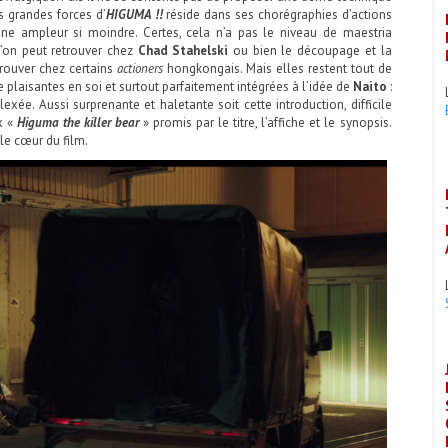
es grandes forces d’
HIGUMA !!
réside dans ses chorégraphies d’actions
une ampleur si moindre. Certes, cela n’a pas le niveau de maestria
l’on peut retrouver chez
Chad Stahelski
ou bien le découpage et la
rouver chez certains
actioners
hongkongais. Mais elles restent tout de
plaisantes en soi et surtout parfaitement intégrées à l’idée de
Naito
:
ée. Aussi surprenante et haletante soit cette introduction, difficile
x «
Higuma the killer bear
» promis par le titre, l’affiche et le synopsis.
 le cœur du film.