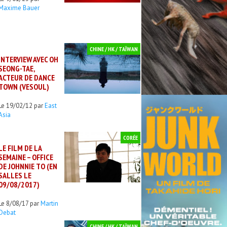
Maxime Bauer
CHINE / HK / TAÏWAN
INTERVIEW AVEC OH
SEONG-TAE,
ACTEUR DE DANCE
TOWN (VESOUL)
Le 19/02/12 par
East
Asia
CORÉE
LE FILM DE LA
SEMAINE – OFFICE
DE JOHNNIE TO (EN
SALLES LE
09/08/2017)
Le 8/08/17 par
Martin
Debat
CHINE / HK / TAÏWAN