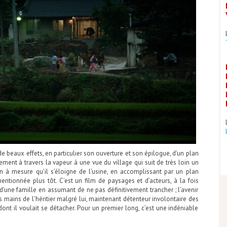
 de beaux effets, en particulier son ouverture et son épilogue, d’un plan
ement à travers la vapeur à une vue du village qui suit de très loin un
n à mesure qu’il s’éloigne de l’usine, en accomplissant par un plan
tionnée plus tôt. C’est un film de paysages et d’acteurs, à la fois
 d’une famille en assumant de ne pas définitivement trancher ; l’avenir
es mains de l’héritier malgré lui, maintenant détenteur involontaire des
ont il voulait se détacher. Pour un premier long, c’est une indéniable