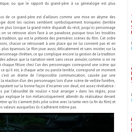
tique, ou que le rapport du grand-père à sa généalogie est plus
soi de ce grand-père est d’ailleurs comme une mise en abyme des
ogie dont les racines semblent symboliquement tronquées (terrible
re plus lorsque la grand-mère disparaît du récit, jusqu’ici personnage
on se retrouve alors face à un paradoxe, puisque tous les troubles
 tradition, qui est le prétexte des premières scènes du film. Cet ordre
ations, chacun se retrouvant à une place qui ne lui convient pas et en
 plus épanouis. Le film joue aussi, délicatement et sans insister, sur la
personnage chrétien, ce qui complique encore la gestion de la tradition
 des adieux que la narration vient sans cesse annuler, comme si on ne
 A chaque fêlure chez l’un des personnages correspond une scène qui
ce qu’il est, à chaque acte ou parole terrible, correspond un moment
d, c’est un drame de l’impossible communication, causée par une
, la réaction d’un des personnages lors d’une scène de veillée funèbre,
putent sur la bonne façon d’incarner son deuil, est assez révélatrice :
s par l’absurdité de vouloir « tout arranger » dans les règles, pour
 qui explique le ton mélancoliquement attendri du réalisateur devant
r qu’ils s’aiment (très jolie scène avec la tante vers la fin du film) et
des valeurs auxquelles ils n’adhèrent même pas.