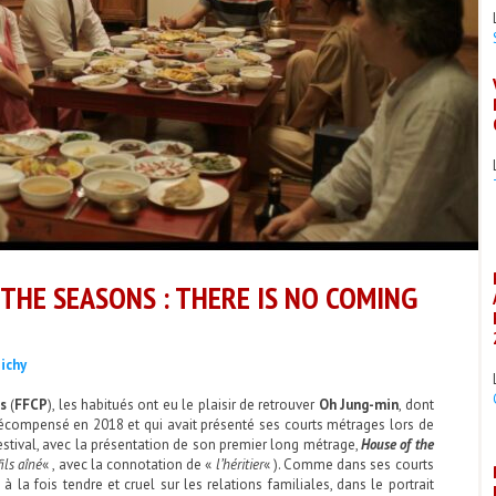
 THE SEASONS : THERE IS NO COMING
ichy
s
(
FFCP
), les habitués ont eu le plaisir de retrouver
Oh Jung-min
, dont
récompensé en 2018 et qui avait présenté ses courts métrages lors de
estival, avec la présentation de son premier long métrage,
House of the
fils aîné
« , avec la connotation de «
l’héritier
« ). Comme dans ses courts
 la fois tendre et cruel sur les relations familiales, dans le portrait