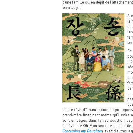
d’une famille où, en dépit de l’attachement
venir au jour.
Alo
la 
que
l’u
fam
sec
Ce 
pou
mêm
séa
mod
plu
fam
dan
qua
pes
que
que le rêve d’émancipation du protagoni
grand-mère imaginant même qu’il finira
sont empêtrés dans la reproduction patr
(l’inévitable
Oh Man-seok
, le pasteur de
Concerning my Daughter
) avait d’autres a