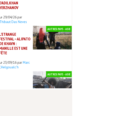
D’ADILKHAN
YERZHANOV
Le 29/04/26 par
Thibaut Das Neves
AUTRES PAYS - ASIE
L’ETRANGE
FESTIVAL – ALIPATO
DE KHAVN :
MANILLE EST UNE
FÊTE
Le 23/09/16 par
Marc
L'Helgoualc'h
AUTRES PAYS - ASIE