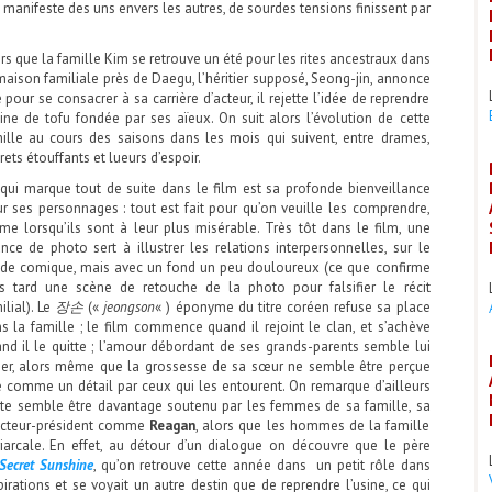
 manifeste des uns envers les autres, de sourdes tensions finissent par
rs que la famille Kim se retrouve un été pour les rites ancestraux dans
maison familiale près de Daegu, l’héritier supposé, Seong-jin, annonce
 pour se consacrer à sa carrière d’acteur, il rejette l’idée de reprendre
sine de tofu fondée par ses aïeux. On suit alors l’évolution de cette
ille au cours des saisons dans les mois qui suivent, entre drames,
rets étouffants et lueurs d’espoir.
qui marque tout de suite dans le film est sa profonde bienveillance
r ses personnages : tout est fait pour qu’on veuille les comprendre,
e lorsqu’ils sont à leur plus misérable. Très tôt dans le film, une
nce de photo sert à illustrer les relations interpersonnelles, sur le
e comique, mais avec un fond un peu douloureux (ce que confirme
s tard une scène de retouche de la photo pour falsifier le récit
ilial). Le
장손
(«
jeongson
« ) éponyme du titre coréen refuse sa place
s la famille ; le film commence quand il rejoint le clan, et s’achève
nd il le quitte ; l’amour débordant de ses grands-parents semble lui
er, alors même que la grossesse de sa sœur ne semble être perçue
 comme un détail par ceux qui les entourent. On remarque d’ailleurs
ste semble être davantage soutenu par les femmes de sa famille, sa
 acteur-président comme
Reagan
, alors que les hommes de la famille
iarcale. En effet, au détour d’un dialogue on découvre que le père
Secret Sunshine
, qu’on retrouve cette année dans un petit rôle dans
spirations et se voyait un autre destin que de reprendre l’usine, ce qui