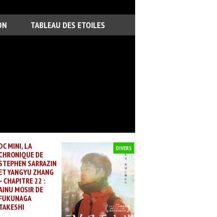
ON
TABLEAU DES ETOILES
DC MINI, LA
DIVERS
CHRONIQUE DE
STEPHEN SARRAZIN
ET YANGYU ZHANG
– CHAPITRE 22 :
AINU MOSIR DE
FUKUNAGA
TAKESHI