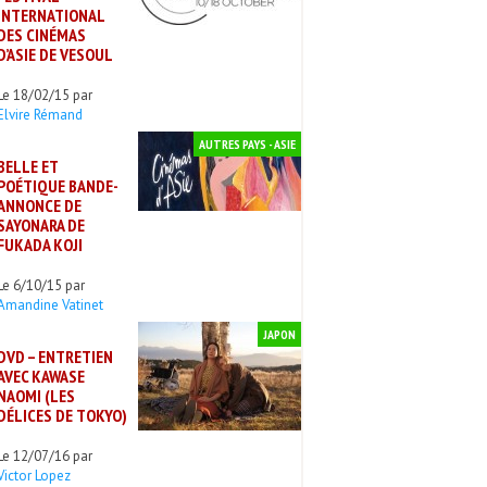
INTERNATIONAL
DES CINÉMAS
D’ASIE DE VESOUL
Le 18/02/15 par
Elvire Rémand
AUTRES PAYS - ASIE
BELLE ET
POÉTIQUE BANDE-
ANNONCE DE
SAYONARA DE
FUKADA KOJI
Le 6/10/15 par
Amandine Vatinet
JAPON
DVD – ENTRETIEN
AVEC KAWASE
NAOMI (LES
DÉLICES DE TOKYO)
Le 12/07/16 par
Victor Lopez