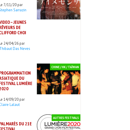
Le 7/11/20 par
Stephen Sarrazin
VIDEO – JEUNES
RÊVEURS DE
CLIFFORD CHOI
Le 24/04/26 par
Thibaut Das Neves
CHINE / HK / TAÏWAN
PROGRAMMATION
ASIATIQUE DU
FESTIVAL LUMIÈRE
2020
Le 14/09/20 par
Claire Lalaut
AUTRES FESTIVALS
PALMARÈS DU 21E
FESTIVAL