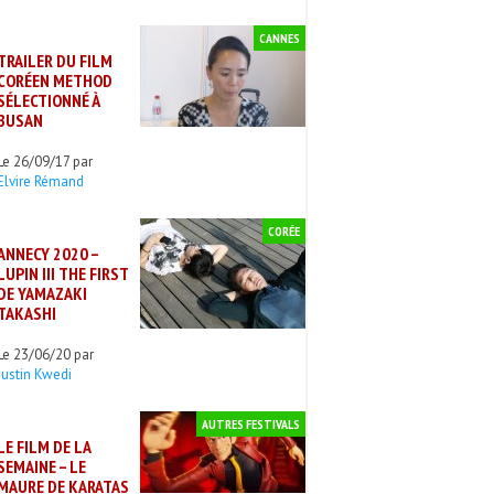
CANNES
TRAILER DU FILM
CORÉEN METHOD
SÉLECTIONNÉ À
BUSAN
Le 26/09/17 par
Elvire Rémand
CORÉE
ANNECY 2020 –
LUPIN III THE FIRST
DE YAMAZAKI
TAKASHI
Le 23/06/20 par
Justin Kwedi
AUTRES FESTIVALS
LE FILM DE LA
SEMAINE – LE
MAURE DE KARATAS