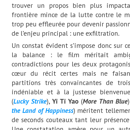
trouver un propos bien plus impact
frontière mince de la lutte contre le 
trop peu effleurée pour devenir passio
de l’enjeu principal : une exfiltration.
Un constat évident s’impose donc sur c
la balance : le film méritait ambi
contradictions pour les deux protagon
cœur du récit certes mais ne faisan
partitions très convaincantes de tro
indéniable et à la justesse bienvenu
(
Lucky Strike
),
Yi Ti Yao
(
More Than Blue
the Land of Happiness
) méritent telleme
de seconds couteaux tant leur présence 
Une constatation amère pour un aut