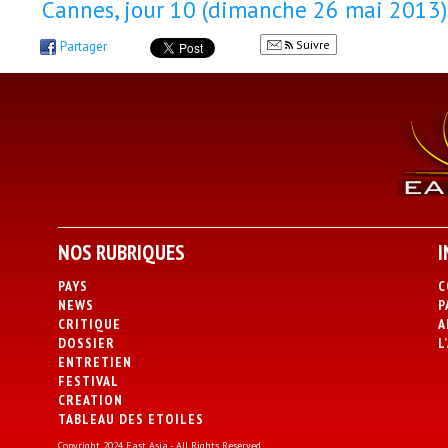
Cannes, jour 10 (dimanche 26 mai 2013) 
Suivre
Partager
NOS RUBRIQUES
I
PAYS
C
NEWS
P
CRITIQUE
A
DOSSIER
L
ENTRETIEN
FESTIVAL
CREATION
TABLEAU DES ETOILES
Copyright 2024 East Asia - All Rights Reserved