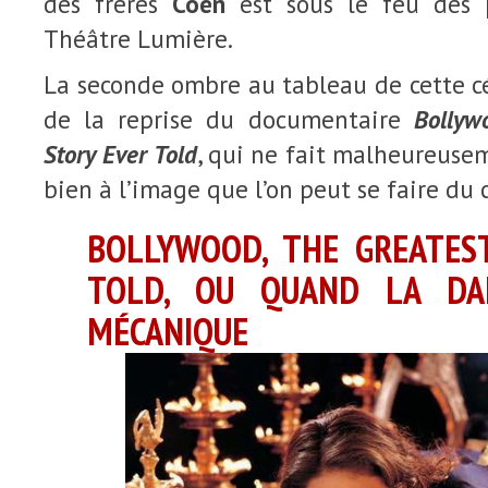
des frères
Coen
est sous le feu des 
Théâtre Lumière.
La seconde ombre au tableau de cette cé
de la reprise du documentaire
Bollyw
Story Ever Told
, qui ne fait malheureuse
bien à l’image que l’on peut se faire du
BOLLYWOOD, THE GREATES
TOLD, OU QUAND LA DA
MÉCANIQUE