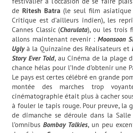
festivalier a l’occasion de se faire plai
de
Ritesh Batra
(le seul film asiatiqu
Critique est d’ailleurs indien), les rep
Cannes Classic (
Charulata
), ou les trois
allons maintenant revenir :
Moonsoon S
Ugly
à la Quinzaine des Réalisateurs et
Story Ever Told
, au Cinéma de la plage 
chance hélas pour l’Inde d’obtenir une P
Le pays est certes célébré en grande po
montée des marches trop voyant
cinématographie était plus à cacher sou
à fouler le tapis rouge. Pour preuve, la
de dimanche se déroule dans la Salle
l’omnibus
Bombay Talkies
, un peu excent