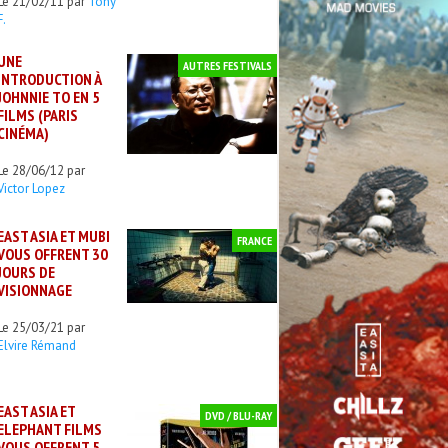
Le 21/02/11 par
Tony
F.
UNE
AUTRES FESTIVALS
INTRODUCTION À
JOHNNIE TO EN 5
FILMS (PARIS
CINÉMA)
Le 28/06/12 par
Victor Lopez
EAST ASIA ET MUBI
FRANCE
VOUS OFFRENT 30
JOURS DE
VISIONNAGE
Le 25/03/21 par
Elvire Rémand
EAST ASIA ET
DVD / BLU-RAY
ELEPHANT FILMS
VOUS OFFRENT 5