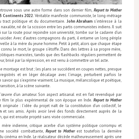
etrouve sous une autre forme dans son dernier film,
Report to Mother
 3 Continents 2022
. Véritable manifeste communiste, le long-métrage
u tract politique et du documentaire.
John Abraham
s’intéresse à la
xalite, né de la scission entre les partis communistes indiens. Il suit
i sur la route pour rejoindre son université, tombe sur le cadavre d’un
uicider. Avec d’autres compagnons du parti, il entame un long périple
velle à la mère du jeune homme. Petit à petit, alors que chaque étape
 connu le mort, le groupe s’étoffe. Dans des lettres à sa propre mère,
itiques marxistes, tandis que des flashbacks réguliers permettent de
, brisé par la répression, en est venu à commettre un tel acte.
 le montage est brut ; les plans se succèdent en coupes nettes, presque
registrés et en léger décalage avec l’image, perturbent parfois le
de savoir qui s’exprime vraiment. La musique, mélancolique et poétique,
ansition, à la scène suivante.
l’œuvre d’un amateur. Son aspect artisanal est en fait revendiqué par
le film le plus expérimental de son époque en Inde.
Report to Mother
originale : l’idée du projet naît de la constitution d’un collectif, le
m
et ses amis. Après avoir levé des fonds directement auprès de la
m, qui est ensuite projeté sans visée commerciale.
 mère indienne, critique acerbe d’un système politique corrompu et
’une société combattante,
Report to Mother
est toutefois la dernière
 cinéma en Inde. Le réalisateur décède malheureusement après une