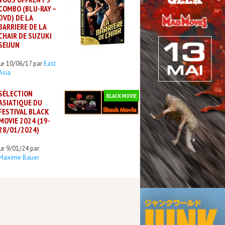
COMBO (BLU-RAY –
DVD) DE LA
BARRIERE DE LA
CHAIR DE SUZUKI
SEIJUN
Le 10/06/17 par
East
Asia
SÉLECTION
BLACK MOVIE
ASIATIQUE DU
FESTIVAL BLACK
MOVIE 2024 (19-
28/01/2024)
Le 9/01/24 par
Maxime Bauer