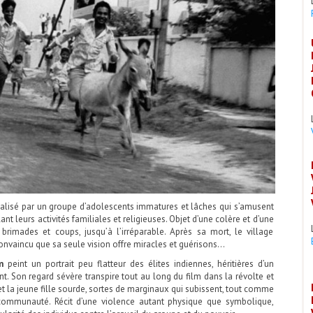
talisé par un groupe d’adolescents immatures et lâches qui s’amusent
nt leurs activités familiales et religieuses. Objet d’une colère et d’une
 brimades et coups, jusqu’à l’irréparable. Après sa mort, le village
onvaincu que sa seule vision offre miracles et guérisons…
m
peint un portrait peu flatteur des élites indiennes, héritières d’un
nt. Son regard sévère transpire tout au long du film dans la révolte et
et la jeune fille sourde, sortes de marginaux qui subissent, tout comme
ur communauté.
Récit d’une violence autant physique que symbolique,