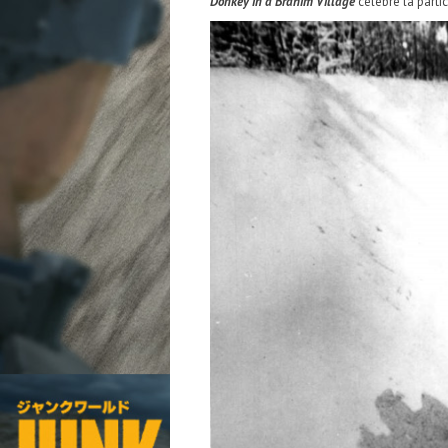
Donkey in a Brahim Village
célèbre la partic