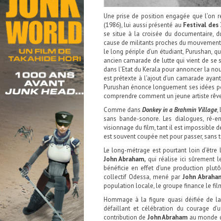
Une prise de position engagée que l’on r
(1986), lui aussi présenté au
Festival des
se situe à la croisée du documentaire, d
cause de militants proches du mouvement na
le long périple d’un étudiant, Purushan, qu
ancien camarade de lutte qui vient de se s
dans l’Etat du Kerala pour annoncer la nou
est prétexte à l’ajout d’un camarade ayant
Purushan énonce longuement ses idées pol
comprendre comment un jeune artiste rêveur
Comme dans
Donkey in a Brahmin Village
,
sans bande-sonore. Les dialogues, ré-en
visionnage du film, tant il est impossible 
est souvent coupée net pour passer, sans tr
Le long-métrage est pourtant loin d’être 
John Abraham,
qui réalise ici sûrement 
bénéficie en effet d’une production plutôt 
collectif Odessa, mené par
John Abraha
population locale, le groupe finance le fil
Hommage à la figure quasi déifiée de la
défaillant et célébration du courage d
contribution de
John Abraham
au monde du