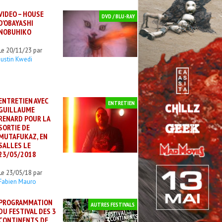
VIDEO – HOUSE
DVD / BLU-RAY
D’OBAYASHI
NOBUHIKO
Le 20/11/23 par
Justin Kwedi
ENTRETIEN AVEC
ENTRETIEN
GUILLAUME
RENARD POUR LA
SORTIE DE
MUTAFUKAZ, EN
SALLES LE
23/05/2018
Le 23/05/18 par
Fabien Mauro
PROGRAMMATION
AUTRES FESTIVALS
DU FESTIVAL DES 3
CONTINENTS DE