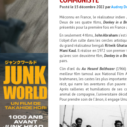
Posté le 15 décembre 2022 par
Audrey D
Méconnu en France, le réalisateur indien
Deux de ses quatre films,
Donkey in a Br
présentés pour la première fois en France
En seulement 4 films,
John Abraham
s’est
l’objet d’un culte dans les cercles artisti
du grand réalisateur bengali
Ritwik Ghata
Mani Kaul
.
Il réalise en 1972 son premier 
qu’avec son deuxième film,
Donkey in a Br
pairs.
Clin d’œil du
Au Hasard Balthazar
(1966
meilleur film tamoul aux National Film A
brahmanes, les castes les plus importante
récit, qui narre les aventures d’un pauvr
Après railleries et humiliations de ses 
animal de compagnie, l’universitaire décid
Pour prendre soin de l’ânon, il engage Uma,