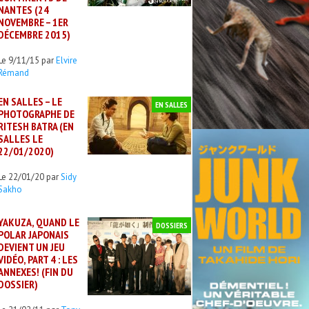
NANTES (24
NOVEMBRE – 1ER
DÉCEMBRE 2015)
Le 9/11/15 par
Elvire
Rémand
EN SALLES – LE
EN SALLES
PHOTOGRAPHE DE
RITESH BATRA (EN
SALLES LE
22/01/2020)
Le 22/01/20 par
Sidy
Sakho
YAKUZA, QUAND LE
DOSSIERS
POLAR JAPONAIS
DEVIENT UN JEU
VIDÉO, PART 4 : LES
ANNEXES! (FIN DU
DOSSIER)