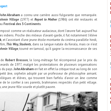
ugast
John Abraham
a connu une carrière aussi fulgurante que remarquée.
ahmin Village
(1977) et
Report to Mother
(1986) ont été restaurés et
 au
Festival des 3 Continents
.
 imposé comme un réalisateur audacieux, dont l’œuvre fait aujourd’hui
ques indiens. Proche des milieux d’avant-garde, il fut notamment l’élève
k
, et l’assistant d’une jeune étoile montante du cinéma parallèle hindi,
film,
This Way, Students
, dans sa langue natale du Kerala, mais ce n’est
ahmin Village
, tourné en tamoul, qu’il gagne la reconnaissance de ses
) de
Robert Bresson
, le long-métrage fut récompensé par le prix du
wards de 1977, malgré les protestations de plusieurs organisations
s du pays.
John Abraham
en fait en effet la critique tout au long de son
e petit âne, orphelin adopté par un professeur de philosophie aimant.
collègues et élèves, qui trouvent bien farfelu d’avoir un âne comme
e de le confier à ses parents, brahmanes respectés d’un petit village.
 une jeune fille sourde et plutôt pauvre.