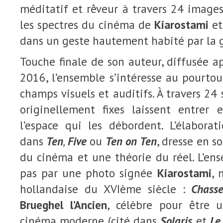
méditatif et rêveur à travers 24 images
les spectres du cinéma de
Kiarostami
et
dans un geste hautement habité par la g
Touche finale de son auteur, diffusée ap
2016, l’ensemble s’intéresse au pourtou
champs visuels et auditifs. À travers 24
originellement fixes laissent entrer
l’espace qui les débordent. L’élabor
dans
Ten
,
Five
ou
Ten on Ten
, dresse en 
du cinéma et une théorie du réel. L’e
pas par une photo signée
Kiarostami
, 
hollandaise du XVIème siècle :
Chass
Brueghel l’Ancien
, célèbre pour être u
cinéma moderne (cité dans
Solaris
et
Le