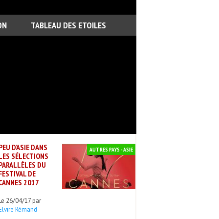
ON
TABLEAU DES ETOILES
PEU D’ASIE DANS
AUTRES PAYS - ASIE
LES SÉLECTIONS
PARALLÈLES DU
FESTIVAL DE
CANNES 2017
Le 26/04/17 par
Elvire Rémand