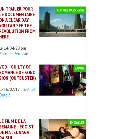
UN TRAILER POUR
AUTRES PAYS - ASIE
LE DOCUMENTAIRE
ON A CLEAR DAY
YOU CAN SEE THE
REVOLUTION FROM
HERE
Le 14/04/20 par
Antoine Perrissin
VOD – GUILTY OF
JAPON
ROMANCE DE SONO
SION (OUTBUSTER)
Le 16/02/17 par
Anel
Dragic
LE FILM DE LA
EN SALLES
SEMAINE – EGOIST
DE MATSUNAGA
DAISHI