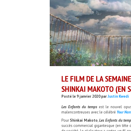
LE FILM DE LA SEMAIN
SHINKAI MAKOTO (EN S
Posté le 9 janvier 2020 par
Justin Kwedi
Les Enfants du temps
est le nouvel opu
malencontreuses avec le célébré
Your Na
Pour
Shinkai Makoto
,
Les Enfants du tem
succès commercial gigantesque (en tête d
de société. Le réalisateur a certes un fil 