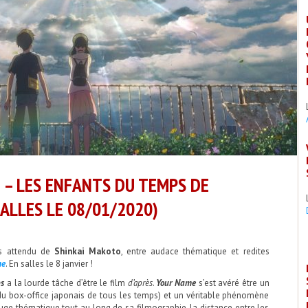
E – LES ENFANTS DU TEMPS DE
ALLES LE 08/01/2020)
s attendu de
Shinkai Makoto
, entre audace thématique et redites
me
. En salles le 8 janvier !
ps
a la lourde tâche d’être le film
d’après
.
Your Name
s’est avéré être un
u box-office japonais de tous les temps) et un véritable phénomène
rouge thématique tout au long de sa filmographie, la distance entre les