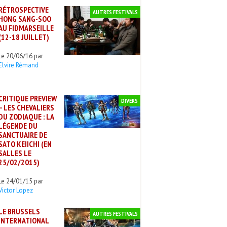
RÉTROSPECTIVE
AUTRES FESTIVALS
HONG SANG-SOO
AU FIDMARSEILLE
(12-18 JUILLET)
Le 20/06/16 par
Elvire Rémand
CRITIQUE PREVIEW
DIVERS
– LES CHEVALIERS
DU ZODIAQUE : LA
LÉGENDE DU
SANCTUAIRE DE
SATO KEIICHI (EN
SALLES LE
25/02/2015)
Le 24/01/15 par
Victor Lopez
LE BRUSSELS
AUTRES FESTIVALS
INTERNATIONAL