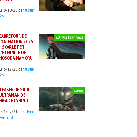
Le 8/10/25 par
Justin
Kwedi
CARREFOUR DE
AUTRES FESTIVALS
L’ANIMATION 2025
– SCARLET ET
L’ÉTERNITÉ DE
HOSODA MAMORU
Le 5/12/25 par
Justin
Kwedi
TEASER DE SHIN
JAPON
ULTRAMAN DE
HIGUCHI SHINJI
Le 1/02/21 par
Elvire
Rémand