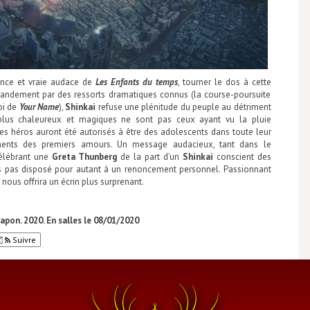
rence et vraie audace de
Les Enfants du temps
, tourner le dos à cette
randement par des ressorts dramatiques connus (la course-poursuite
oi de
Your Name
),
Shinkai
refuse une plénitude du peuple au détriment
es plus chaleureux et magiques ne sont pas ceux ayant vu la pluie
s héros auront été autorisés à être des adolescents dans toute leur
ments des premiers amours. Un message audacieux, tant dans le
célébrant une
Greta Thunberg
de la part d’un
Shinkai
conscient des
s pas disposé pour autant à un renoncement personnel. Passionnant
nous offrira un écrin plus surprenant.
apon. 2020.
En salles le 08/01/2020
Suivre