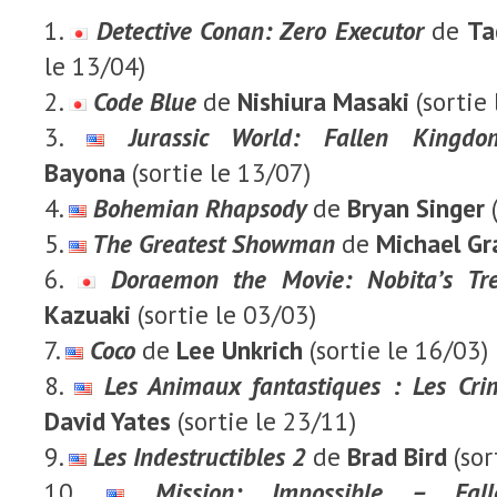
Detective Conan: Zero Executor
de
Ta
le 13/04)
Code Blue
de
Nishiura Masaki
(sortie
Jurassic World: Fallen Kingdo
Bayona
(sortie le 13/07)
Bohemian Rhapsody
de
Bryan Singer
The Greatest Showman
de
Michael Gr
Doraemon the Movie: Nobita’s Tre
Kazuaki
(sortie le 03/03)
Coco
de
Lee Unkrich
(sortie le 16/03)
Les Animaux fantastiques : Les Cri
David Yates
(sortie le 23/11)
Les Indestructibles 2
de
Brad Bird
(sor
Mission: Impossible – Fall