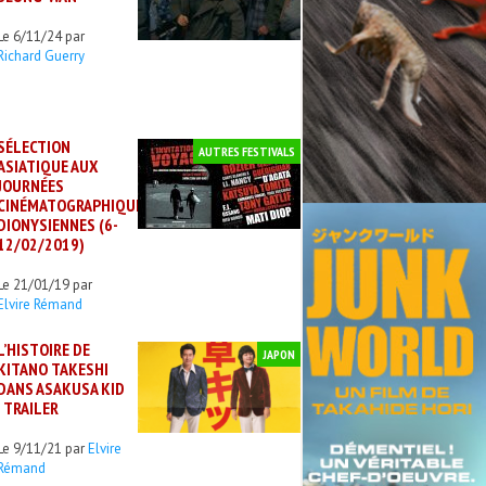
Le 6/11/24 par
Richard Guerry
SÉLECTION
AUTRES FESTIVALS
ASIATIQUE AUX
JOURNÉES
CINÉMATOGRAPHIQUES
DIONYSIENNES (6-
12/02/2019)
Le 21/01/19 par
Elvire Rémand
L’HISTOIRE DE
JAPON
KITANO TAKESHI
DANS ASAKUSA KID
: TRAILER
Le 9/11/21 par
Elvire
Rémand