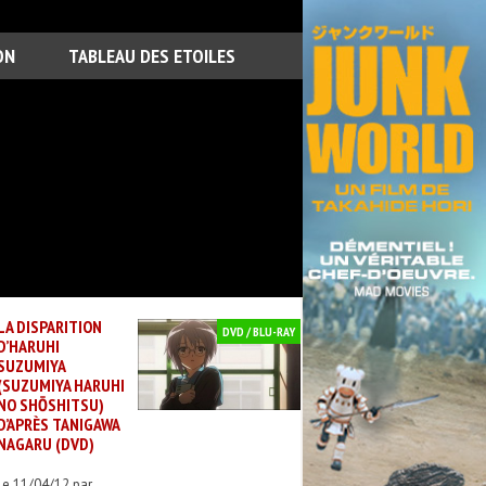
ON
TABLEAU DES ETOILES
LA DISPARITION
DVD / BLU-RAY
D’HARUHI
SUZUMIYA
(SUZUMIYA HARUHI
NO SHŌSHITSU)
D’APRÈS TANIGAWA
NAGARU (DVD)
Le 11/04/12 par