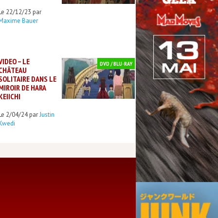
Le 22/12/23 par
Maxime Bauer
VIDEO – LE
DVD / BLU-RAY
CHÂTEAU
SOLITAIRE DANS LE
MIROIR DE HARA
KEIICHI
Le 2/04/24 par
Justin
Kwedi