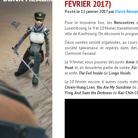
FÉVRIER 2017)
Posté le 12 janvier 2017 par
Elvire Réma
Pour le troisième fois, les
Rencontres 
Luxembourg, le 9 et 10 février, travaillero
ville de Kaohsiung. On découvre le progr
Deux soirées seront organisées, au cours
société taïwanaise et repérés dans des
Clermont-Ferrand.
Le 9 février, vous pourrez découvrir
Arnie
d
Huat
et, en deuxième partie de soirée,
Für 
et enfin
The Evil Inside
de
Lingo Hsieh
.
Le 10 février, encore 6 autres courts mét
Chien-Hung Lien
,
You Are My Sunshine
de
Ying
,
And Soon the Darkness
de
Kai-Chih C