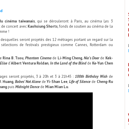
nd
du cinéma taïwanais
, qui se dérouleront à Paris, au cinéma Les 3
nt de concert avec
Kaohsiung Shorts
, fonds de soutien au cinéma de la
amme !
 desquelles seront projetés des 12 métrages portant un regard sur la
 sélections de festivals prestigieux comme Cannes, Rotterdam ou
e
Rina B. Tsou
,
Phantom Cinema
de
Li-Ming Cheng
,
Nia’s Door
de
Kek-
Elise
d’
Albert Ventura Roldan
,
In the Land of the Blind
de
Ke-Yun Chen
rages seront projetés, 3 à 20h et 3 à 21h45 :
100th Birthday Wish
de
J. Huang
,
Babes’ Not Alone
de
Yi-Shan Lee
,
Life of Silence
de
Cheng-Ru
hang
puis
Midnight Dance
de
Mian Mian Lu
.