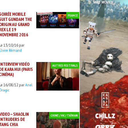
SOIRÉE MOBILE
FRANCE
SUIT GUNDAM THE
ORIGIN AU GRAND
REX LE 19
NOVEMBRE 2016
Le 13/10/16 par
Elvire Rémand
INTERVIEW VIDÉO
AUTRES FESTIVALS
DE KARA HUI (PARIS
CINÉMA)
Le 16/08/12 par
Anel
Dragic
VIDEO – SHAOLIN
CHINE / HK / TAÏWAN
INTRUDERS DE
TANG CHIA