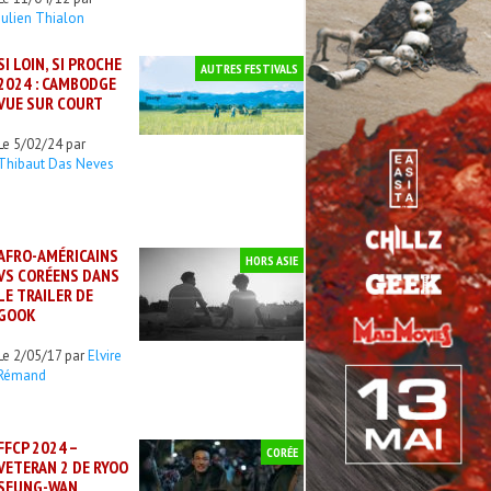
Julien Thialon
SI LOIN, SI PROCHE
AUTRES FESTIVALS
2024 : CAMBODGE
VUE SUR COURT
Le 5/02/24 par
Thibaut Das Neves
AFRO-AMÉRICAINS
HORS ASIE
VS CORÉENS DANS
LE TRAILER DE
GOOK
Le 2/05/17 par
Elvire
Rémand
FFCP 2024 –
CORÉE
VETERAN 2 DE RYOO
SEUNG-WAN