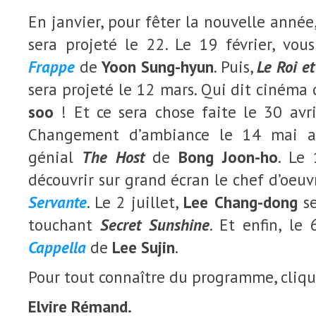
En janvier, pour fêter la nouvelle année
sera projeté le 22. Le 19 février, vou
Frappe
de
Yoon Sung-hyun
. Puis,
Le Roi e
sera projeté le 12 mars. Qui dit cinéma 
soo
! Et ce sera chose faite le 30 avr
Changement d’ambiance le 14 mai av
génial
The Host
de
Bong Joon-ho
. Le 
découvrir sur grand écran le chef d’oeu
Servante
. Le 2 juillet,
Lee Chang-dong
se
touchant
Secret Sunshine
. Et enfin, le
Cappella
de
Lee Sujin
.
Pour tout connaître du programme, cliq
Elvire Rémand.