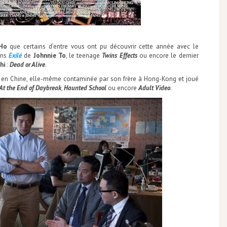
 Ho
que certains d’entre vous ont pu découvrir cette année avec le
ans
Exilé
de
Johnnie To
, le teenage
Twins Effects
ou encore le dernier
hi
:
Dead or Alive
.
ie en Chine, elle-même contaminée par son frère à Hong-Kong et joué
At the End of Daybreak
,
Haunted School
ou encore
Adult Video
.