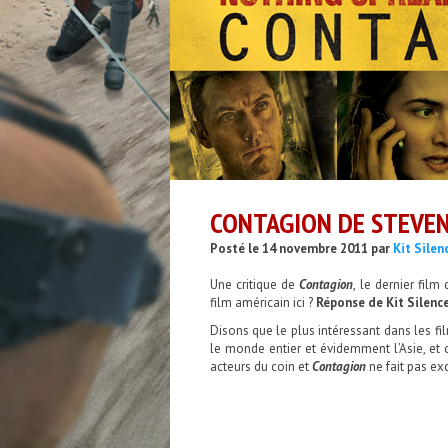
CONTAGION DE STEVEN
Posté le 14 novembre 2011 par
Kit Silen
Une critique de
Contagion
, le dernier film
film américain ici ?
Réponse de Kit Silence
Disons que le plus intéressant dans les f
le monde entier et évidemment l’Asie, e
acteurs du coin et
Contagion
ne fait pas ex