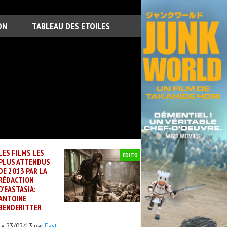
ON
TABLEAU DES ETOILES
LES FILMS LES
EDITO
PLUS ATTENDUS
DE 2013 PAR LA
RÉDACTION
D’EASTASIA:
ANTOINE
BENDERITTER
Le 23/02/13 par
East