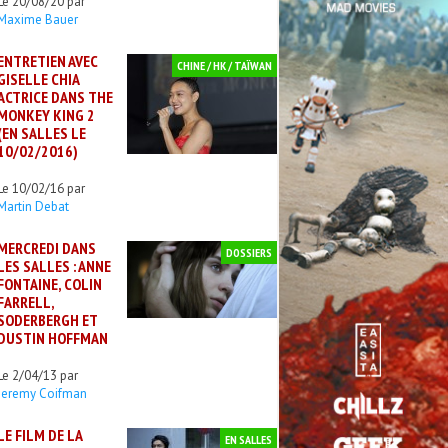
Le 20/08/20 par
Maxime Bauer
ENTRETIEN AVEC
CHINE / HK / TAÏWAN
GISELLE CHIA
ACTRICE DANS THE
MONKEY KING 2
(EN SALLES LE
10/02/2016)
Le 10/02/16 par
Martin Debat
MERCREDI DANS
DOSSIERS
LES SALLES : ANNE
FONTAINE, COLIN
FARRELL,
SODERBERGH ET
DUSTIN HOFFMAN
Le 2/04/13 par
Jeremy Coifman
LE FILM DE LA
EN SALLES