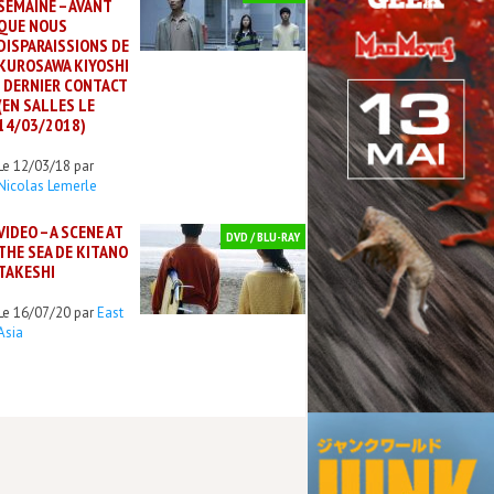
SEMAINE – AVANT
QUE NOUS
DISPARAISSIONS DE
KUROSAWA KIYOSHI
: DERNIER CONTACT
(EN SALLES LE
14/03/2018)
Le 12/03/18 par
Nicolas Lemerle
VIDEO – A SCENE AT
DVD / BLU-RAY
THE SEA DE KITANO
TAKESHI
Le 16/07/20 par
East
Asia