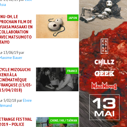
Asia
INU-OH, LE
JAPON
PROCHAIN FILM DE
YUASA MASAAKI EN
COLLABORATION
AVEC MATSUMOTO
TAIYO
Le 13/06/19 par
Maxime Bauer
CYCLE MIZOGUCHI
FRANCE
KENJI À LA
CINÉMATHÈQUE
FRANÇAISE (15/03-
15/04/2018)
Le 5/02/18 par
Elvire
Rémand
ETRANGE FESTIVAL
CHINE / HK / TAÏWAN
2019 – POLICE