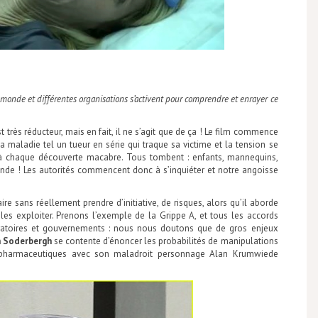
onde et différentes organisations s’activent pour comprendre et enrayer ce
très réducteur, mais en fait, il ne s’agit que de ça ! Le film commence
la maladie tel un tueur en série qui traque sa victime et la tension se
 à chaque découverte macabre. Tous tombent : enfants, mannequins,
nde ! Les autorités commencent donc à s’inquiéter et notre angoisse
e sans réellement prendre d’initiative, de risques, alors qu’il aborde
les exploiter. Prenons l’exemple de la Grippe A, et tous les accords
boratoires et gouvernements : nous nous doutons que de gros enjeux
 Soderbergh
se contente d’énoncer les probabilités de manipulations
s pharmaceutiques avec son maladroit personnage Alan Krumwiede