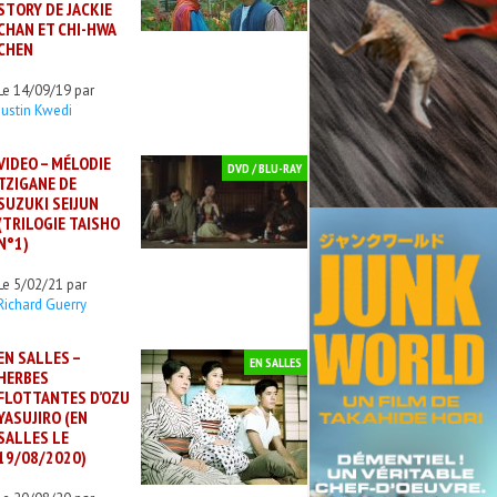
STORY DE JACKIE
CHAN ET CHI-HWA
CHEN
Le 14/09/19 par
Justin Kwedi
VIDEO – MÉLODIE
DVD / BLU-RAY
TZIGANE DE
SUZUKI SEIJUN
(TRILOGIE TAISHO
N°1)
Le 5/02/21 par
Richard Guerry
EN SALLES –
EN SALLES
HERBES
FLOTTANTES D’OZU
YASUJIRO (EN
SALLES LE
19/08/2020)