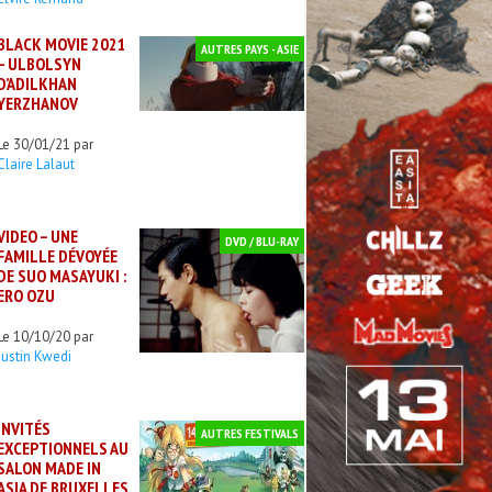
BLACK MOVIE 2021
AUTRES PAYS - ASIE
– ULBOLSYN
D’ADILKHAN
YERZHANOV
Le 30/01/21 par
Claire Lalaut
VIDEO – UNE
DVD / BLU-RAY
FAMILLE DÉVOYÉE
DE SUO MASAYUKI :
ERO OZU
Le 10/10/20 par
Justin Kwedi
INVITÉS
AUTRES FESTIVALS
EXCEPTIONNELS AU
SALON MADE IN
ASIA DE BRUXELLES