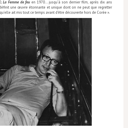
0,
La Femme de feu
en 1970… jusqu’à son dernier film, après dix ans
éfinit une œuvre étonnante et unique dont on ne peut que regretter
qu’elle ait mis tout ce temps avant d’être découverte hors de Corée ».