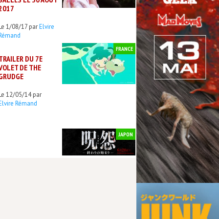
2017
Le 1/08/17 par
Elvire
Rémand
FRANCE
TRAILER DU 7E
VOLET DE THE
GRUDGE
Le 12/05/14 par
Elvire Rémand
JAPON