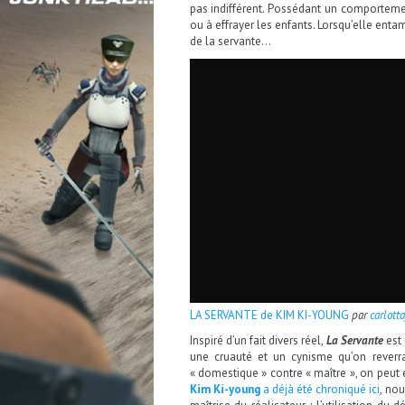
pas indifférent. Possédant un comporteme
ou à effrayer les enfants. Lorsqu’elle ent
de la servante…
LA SERVANTE de KIM KI-YOUNG
par
carlott
Inspiré d’un fait divers réel,
La Servante
est
une cruauté et un cynisme qu’on rever
« domestique » contre « maître », on peut
Kim Ki-young
a déjà été chroniqué ici
, no