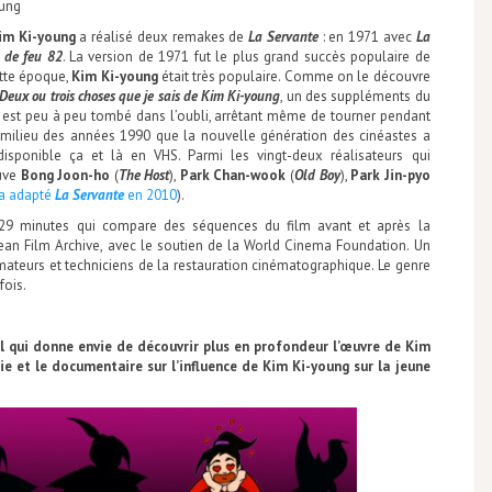
oung
im Ki-young
a réalisé deux remakes de
La Servante
: en 1971 avec
La
 de feu 82
. La version de 1971 fut le plus grand succès populaire de
ette époque,
Kim Ki-young
était très populaire. Comme on le découvre
Deux ou trois choses que je sais de
Kim Ki-young
, un des suppléments du
ur est peu à peu tombé dans l’oubli, arrêtant même de tourner pendant
le milieu des années 1990 que la nouvelle génération des cinéastes a
disponible ça et là en VHS. Parmi les vingt-deux réalisateurs qui
ouve
Bong Joon-ho
(
The Host
),
Park Chan-wook
(
Old Boy
),
Park Jin-pyo
 a adapté
La Servante
en 2010
).
29 minutes qui compare des séquences du film avant et après la
rean Film Archive, avec le soutien de la World Cinema Foundation. Un
ateurs et techniciens de la restauration cinématographique. Le genre
fois.
el qui donne envie de découvrir plus en profondeur l’œuvre de Kim
ie et le documentaire sur l’influence de Kim Ki-young sur la jeune