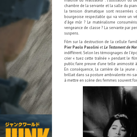
maîtrise du réalisateur : l’utilisation du 
chambre de la servante et la salle du piano
la tension dramatique sont resserrées
bourgeoise respectable qui va vivre un v
d’âge mûr ? Le matérialisme consuméris
vengeance de classe ? La servante par pe
suspens.
Film sur la destruction de la cellule fami
Pier Paolo Pasolini
et
Le Testament de Nor
indifférent. Selon les témoignages de l’époq
crier « tuez cette traînée » pendant le fi
public faire preuve d’une telle animosité
En conséquence, la carrière de la jeune a
brillait dans sa posture ambivalente mi-s
à mettre en scène des femmes souvent fort