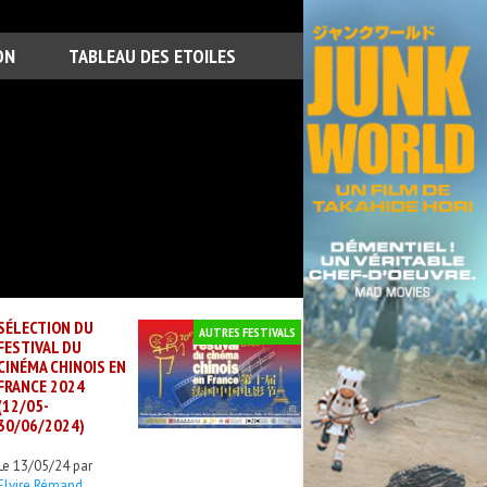
ON
TABLEAU DES ETOILES
SÉLECTION DU
AUTRES FESTIVALS
FESTIVAL DU
CINÉMA CHINOIS EN
FRANCE 2024
(12/05-
30/06/2024)
Le 13/05/24 par
Elvire Rémand