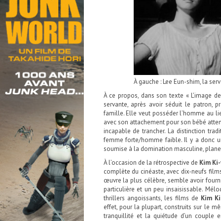
À gauche : Lee Eun-shim, la serv
À ce propos, dans son texte « L’image d
servante, après avoir séduit le patron, 
famille. Elle veut posséder l’homme au lie
avec son attachement pour son bébé atten
incapable de trancher. La distinction tra
femme forte/homme faible. Il y a donc un
soumise à la domination masculine, plane
À l’occasion de la rétrospective de
Kim Ki
complète du cinéaste, avec dix-neufs films
œuvre la plus célèbre, semble avoir fourni
particulière et un peu insaisissable. Mé
thrillers angoissants, les films de
Kim Ki
effet, pour la plupart, construits sur le
tranquillité et la quiétude d’un couple