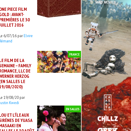
ONE PIECE FILM
GOLD : AVANT-
PREMIÈRES LE 30
JUILLET 2016
Le 6/07/16 par
Elvire
Rémand
FRANCE
LE FILM DE LA
SEMAINE – FAMILY
ROMANCE, LLC DE
WERNER HERZOG
(EN SALLES LE
19/08/2020)
Le 19/08/20 par
Justin Kwedi
EN SALLES
LOU ET L’ÎLE AUX
SIRÈNES DE YUASA
MASAAKI EN
SALLES LE 30 AOÛT