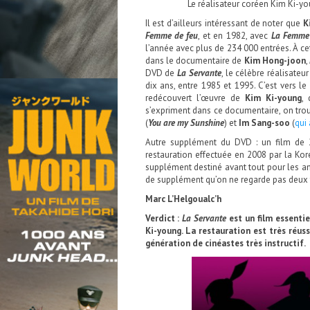
Le réalisateur coréen Kim Ki-y
Il est d’ailleurs intéressant de noter que
K
Femme de feu
, et en 1982, avec
La Femme
l’année avec plus de 234 000 entrées. À c
dans le documentaire de
Kim Hong-joon
,
DVD de
La Servante
, le célèbre réalisate
dix ans, entre 1985 et 1995. C’est vers 
redécouvert l’œuvre de
Kim Ki-young
, 
s’expriment dans ce documentaire, on tr
(
You are my Sunshine
) et
Im Sang-soo
(
qui
Autre supplément du DVD : un film de 
restauration effectuée en 2008 par la Ko
supplément destiné avant tout pour les am
de supplément qu’on ne regarde pas deux 
Marc L’Helgoualc’h
Verdict :
La Servante
est un film essenti
Ki-young. La restauration est très réuss
génération de cinéastes très instructif.