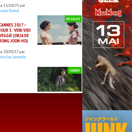
Le 15/10/25 par
Justin Kwedi
EN SALLES
CANNES 2017 –
JOUR 3 : VENI VIDI
VEGGIE (OKJA DE
BONG JOON-HO)
Le 20/05/17 par
Nicolas Lemerle
CANNES