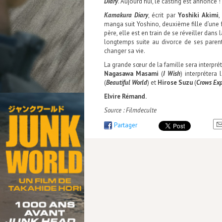
Diary
. Aujourd’hui, le casting est annoncé !
Kamakura Diary
, écrit par
Yoshiki Akimi
,
manga suit Yoshino, deuxième fille d’une 
père, elle est en train de se réveiller dan
longtemps suite au divorce de ses parent
changer sa vie.
La grande sœur de la famille sera interpré
Nagasawa Masami
(
I Wish
) interpréter
(
Beautiful World
) et
Hirose Suzu
(
Crows Ex
Elvire Rémand.
Source : Filmdeculte
Partager