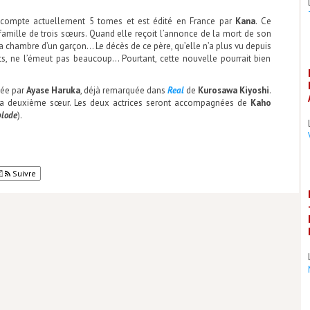
 compte actuellement 5 tomes et est édité en France par
Kana
. Ce
famille de trois sœurs. Quand elle reçoit l’annonce de la mort de son
s la chambre d’un garçon… Le décès de ce père, qu’elle n’a plus vu depuis
s, ne l’émeut pas beaucoup… Pourtant, cette nouvelle pourrait bien
tée par
Ayase Haruka
, déjà remarquée dans
Real
de
Kurosawa Kiyoshi
.
a la deuxième sœur. Les deux actrices seront accompagnées de
Kaho
plode
).
Suivre