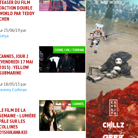
TEASER DU FILM
D’ACTION DOUBLE
WORLD PAR TEDDY
CHEN
Le 25/06/19 par
Selya
CHINE / HK / TAÏWAN
CANNES, JOUR 2
(VENDREDI 17 MAI
2013) : YELLOW
SUBMARINE
Le 18/05/13 par
Jeremy Coifman
CANNES
LE FILM DE LA
SEMAINE – LUMIÈRE
PÂLE SUR LES
COLLINES
D’ISHIKAWA KEI