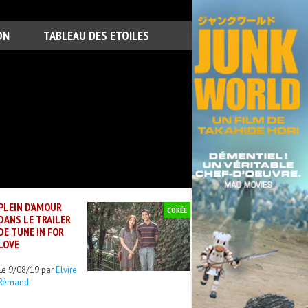
ON
TABLEAU DES ETOILES
PLEIN D’AMOUR
CORÉE
DANS LE TRAILER
DE TUNE IN FOR
LOVE
Le 9/08/19 par
Elvire
Rémand