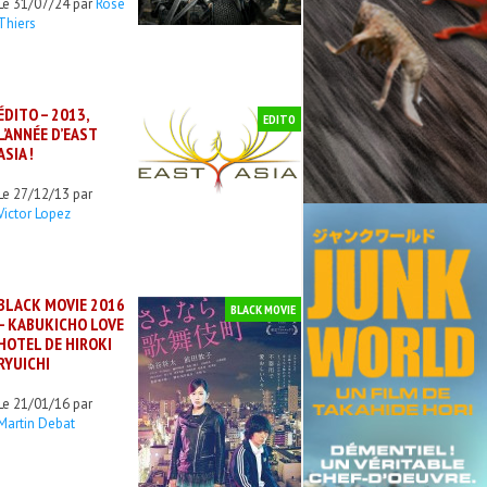
Le 31/07/24 par
Rose
Thiers
ÉDITO – 2013,
EDITO
L’ANNÉE D’EAST
ASIA !
Le 27/12/13 par
Victor Lopez
BLACK MOVIE 2016
BLACK MOVIE
– KABUKICHO LOVE
HOTEL DE HIROKI
RYUICHI
Le 21/01/16 par
Martin Debat