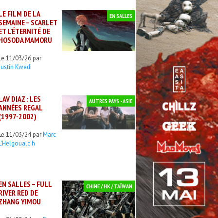
LE FILM DE LA
EN SALLES
SEMAINE – SCARLET
ET L’ÉTERNITÉ DE
HOSODA MAMORU
Le 11/03/26 par
Justin Kwedi
LAV DIAZ : LES
AUTRES PAYS - ASIE
ANNÉES REGAL
(1997-2002)
Le 11/03/24 par
Marc
L'Helgoualc'h
EN SALLES – FULL
CHINE / HK / TAÏWAN
RIVER RED DE
ZHANG YIMOU