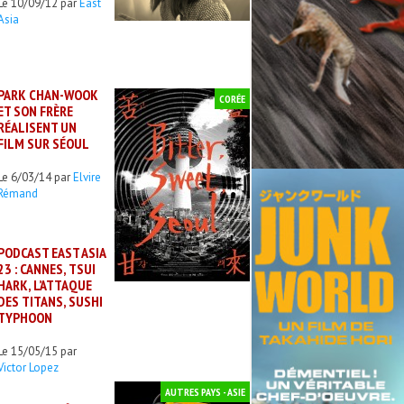
Le 10/09/12 par
East
Asia
PARK CHAN-WOOK
CORÉE
ET SON FRÈRE
RÉALISENT UN
FILM SUR SÉOUL
Le 6/03/14 par
Elvire
Rémand
PODCAST EAST ASIA
23 : CANNES, TSUI
HARK, L’ATTAQUE
DES TITANS, SUSHI
TYPHOON
Le 15/05/15 par
Victor Lopez
AUTRES PAYS - ASIE