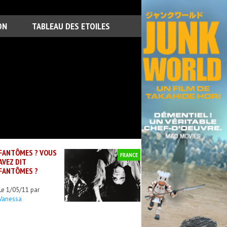
ON
TABLEAU DES ETOILES
FANTÔMES ? VOUS
FRANCE
AVEZ DIT
FANTÔMES ?
Le 1/05/11 par
Vanessa