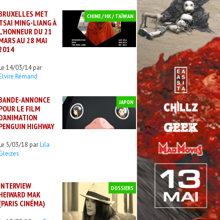
BRUXELLES MET
CHINE / HK / TAÏWAN
TSAI MING-LIANG À
L’HONNEUR DU 21
MARS AU 28 MAI
2014
Le 14/03/14 par
Elvire Rémand
BANDE-ANNONCE
JAPON
POUR LE FILM
D’ANIMATION
PENGUIN HIGHWAY
Le 5/03/18 par
Lila
Gleizes
INTERVIEW
DOSSIERS
HEIWARD MAK
(PARIS CINÉMA)