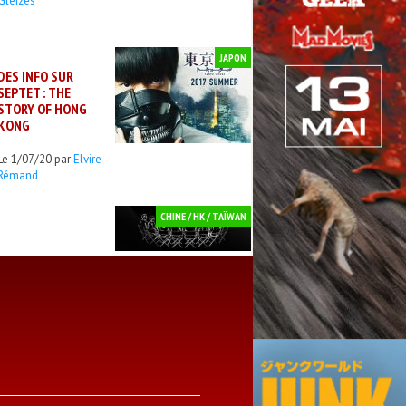
Gleizes
JAPON
DES INFO SUR
SEPTET : THE
STORY OF HONG
KONG
Le 1/07/20 par
Elvire
Rémand
CHINE / HK / TAÏWAN