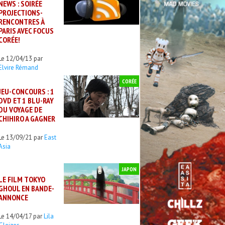
NEWS : SOIRÉE
PROJECTIONS-
RENCONTRES À
PARIS AVEC FOCUS
CORÉE!
Le 12/04/13 par
Elvire Rémand
CORÉE
JEU-CONCOURS : 1
DVD ET 1 BLU-RAY
DU VOYAGE DE
CHIHIRO A GAGNER
Le 13/09/21 par
East
Asia
JAPON
LE FILM TOKYO
GHOUL EN BANDE-
ANNONCE
Le 14/04/17 par
Lila