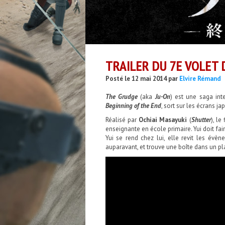
TRAILER DU 7E VOLET
Posté le 12 mai 2014 par
Elvire Rémand
The Grudge
(aka
Ju-On
) est une saga int
Beginning of the End
, sort sur les écrans ja
Réalisé par
Ochiai Masayuki
(
Shutter
), le
enseignante en école primaire. Yui doit fair
Yui se rend chez lui, elle revit les évè
auparavant, et trouve une boîte dans un pla