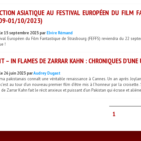
CTION ASIATIQUE AU FESTIVAL EUROPÉEN DU FILM 
09-01/10/2023)
le 15 septembre 2023 par
Elvire Rémand
tival Européen du Film Fantastique de Strasbourg (FEFFS) reviendra du 22 sept
ue !
IT – IN FLAMES DE ZARRAR KAHN : CHRONIQUES D’UNE
le 26 juin 2023 par
Audrey Dugast
ma pakistanais connaît une véritable renaissance à Cannes. Un an après Joyland
 c’est au tour d’un nouveau premier film d’être mis à l’honneur par la croisette.
de Zarrar Kahn fait le récit anxieux et puissant d’un Pakistan qui écrase et aliè
1