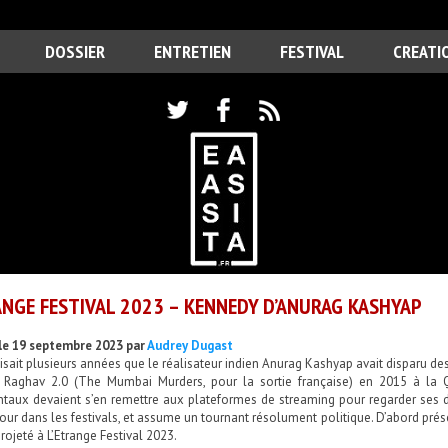
DOSSIER
ENTRETIEN
FESTIVAL
CREATI
NGE FESTIVAL 2023 – KENNEDY D’ANURAG KASHYAP
le 19 septembre 2023 par
Audrey Dugast
isait plusieurs années que le réalisateur indien Anurag Kashyap avait disparu de
Raghav 2.0 (The Mumbai Murders, pour la sortie française) en 2015 à la Qu
taux devaient s’en remettre aux plateformes de streaming pour regarder ses der
our dans les festivals, et assume un tournant résolument politique. D’abord pré
projeté à L’Etrange Festival 2023.