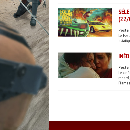
SÉLE
(22/
Posté 
Le Fes
asiatiq
INÉD
Posté 
Le ciné
regard,
Flames 