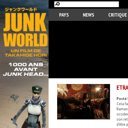
PAYS
NEWS
CRITIQUE
ETRA
Posté 
Cela fa
Raman 
occiden
son ret
d'être 