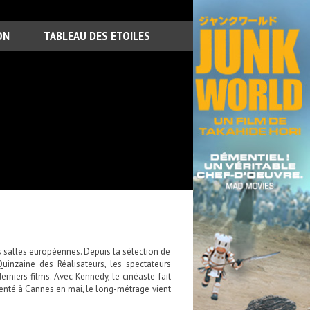
ON
TABLEAU DES ETOILES
s salles européennes. Depuis la sélection de
inzaine des Réalisateurs, les spectateurs
niers films. Avec Kennedy, le cinéaste fait
senté à Cannes en mai, le long-métrage vient