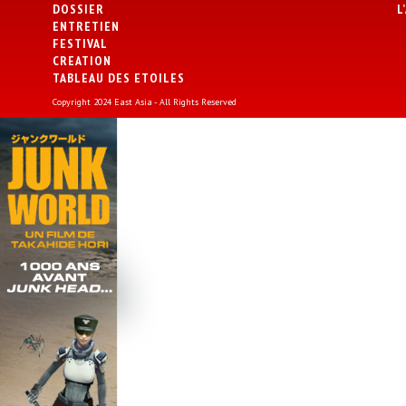
DOSSIER
L
ENTRETIEN
FESTIVAL
CREATION
TABLEAU DES ETOILES
Copyright 2024 East Asia - All Rights Reserved