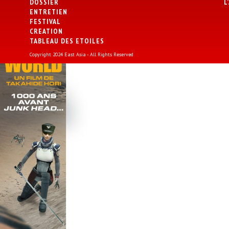
DOSSIER
L
ENTRETIEN
FESTIVAL
CREATION
TABLEAU DES ETOILES
Copyright 2024 East Asia - All Rights Reserved