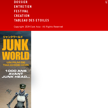
DOSSIER
L
ENTRETIEN
FESTIVAL
CREATION
TABLEAU DES ETOILES
Copyright 2024 East Asia - All Rights Reserved