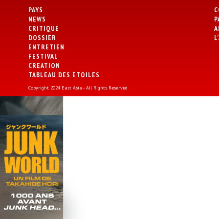
PAYS
C
NEWS
P
CRITIQUE
A
DOSSIER
L
ENTRETIEN
FESTIVAL
CREATION
TABLEAU DES ETOILES
Copyright 2024 East Asia - All Rights Reserved