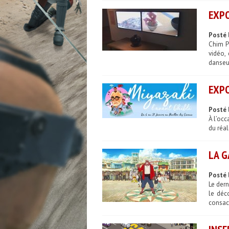
EXPO
Posté 
Chim Po
vidéo,
danseur
EXPO
Posté 
À l’occ
du réal
LA G
Posté 
Le der
le déc
consacr