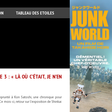
ON
TABLEAU DES ETOILES
3 : « LÀ OÙ C’ÉTAIT, JE N’EN
prunté à Kon Satoshi, une chronique pour
Ce mois-ci, retour sur l'exposition de Shinkai