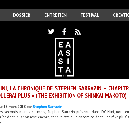
DOSSIER
ENTRETIEN
FESTIVAL
CREATI
INI, LA CHRONIQUE DE STEPHEN SARRAZIN – CHAPITRE 
LLERAI PLUS » (THE EXHIBITION OF SHINKAI MAKOTO)
le 13 mars 2018 par
Stephen Sarrazin
es seconds mardis du mois, Stephen Sarrazin présente dans DC Mini, nom em
 "ce dont le Japon rêve encore, et peut-être plus encore ce dont il ne rêve plus". 
.