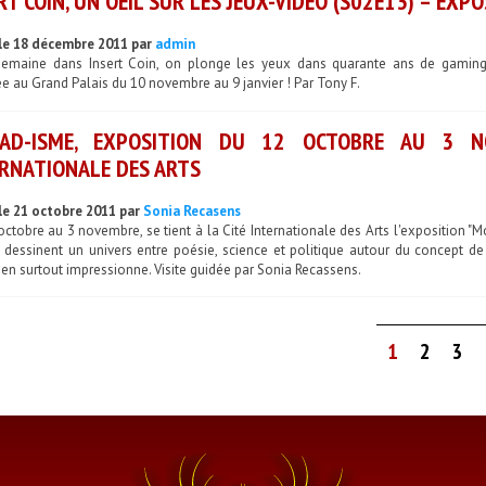
RT COIN, UN OEIL SUR LES JEUX-VIDÉO (S02E13) – EX
le 18 décembre 2011 par
admin
semaine dans Insert Coin, on plonge les yeux dans quarante ans de gaming,
ée au Grand Palais du 10 novembre au 9 janvier ! Par Tony F.
AD-ISME, EXPOSITION DU 12 OCTOBRE AU 3 N
RNATIONALE DES ARTS
le 21 octobre 2011 par
Sonia Recasens
ctobre au 3 novembre, se tient à la Cité Internationale des Arts l'exposition "M
dessinent un univers entre poésie, science et politique autour du concept de L
en surtout impressionne. Visite guidée par Sonia Recassens.
1
2
3