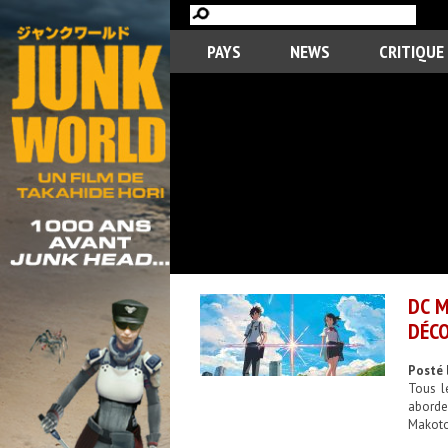
PAYS
NEWS
CRITIQUE
DC M
DÉCO
Posté 
Tous l
aborder
Makoto