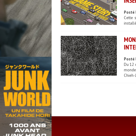
INSE
Posté 
Cette 
install
MON
INTE
Posté 
Du 12 o
monde 
Chieh-J