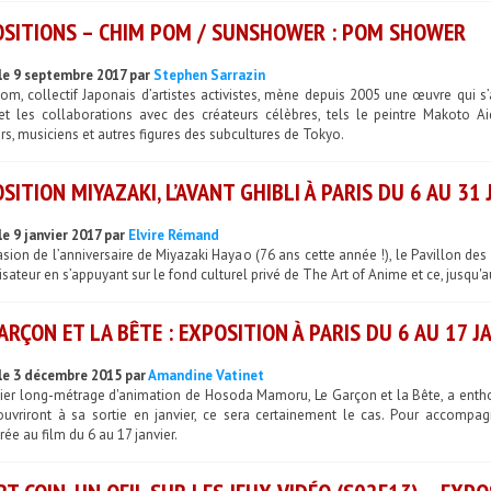
SITIONS – CHIM POM / SUNSHOWER : POM SHOWER
le 9 septembre 2017 par
Stephen Sarrazin
m, collectif Japonais d’artistes activistes, mène depuis 2005 une œuvre qui s’
 et les collaborations avec des créateurs célèbres, tels le peintre Makoto Ai
s, musiciens et autres figures des subcultures de Tokyo.
SITION MIYAZAKI, L’AVANT GHIBLI À PARIS DU 6 AU 31
le 9 janvier 2017 par
Elvire Rémand
asion de l’anniversaire de Miyazaki Hayao (76 ans cette année !), le Pavillon de
isateur en s’appuyant sur le fond culturel privé de The Art of Anime et ce, jusqu'au
ARÇON ET LA BÊTE : EXPOSITION À PARIS DU 6 AU 17 J
le 3 décembre 2015 par
Amandine Vatinet
nier long-métrage d'animation de Hosoda Mamoru, Le Garçon et la Bête, a entho
ouvriront à sa sortie en janvier, ce sera certainement le cas. Pour accompagn
ée au film du 6 au 17 janvier.