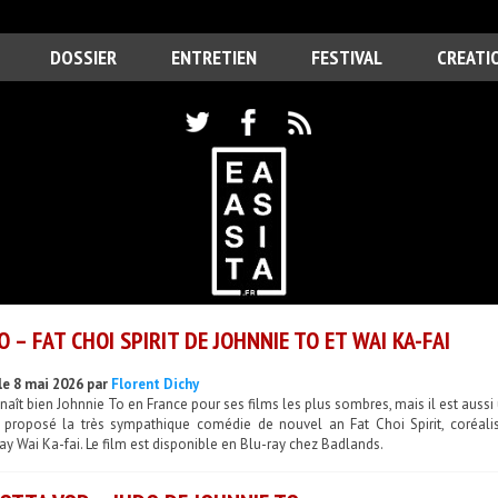
DOSSIER
ENTRETIEN
FESTIVAL
CREATI
O – FAT CHOI SPIRIT DE JOHNNIE TO ET WAI KA-FAI
le 8 mai 2026 par
Florent Dichy
aît bien Johnnie To en France pour ses films les plus sombres, mais il est aussi 
i proposé la très sympathique comédie de nouvel an Fat Choi Spirit, coréa
y Wai Ka-fai. Le film est disponible en Blu-ray chez Badlands.