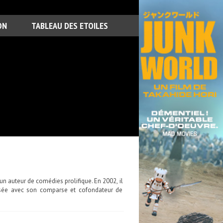
ON
TABLEAU DES ETOILES
un auteur de comédies prolifique. En 2002, il
lisée avec son comparse et cofondateur de