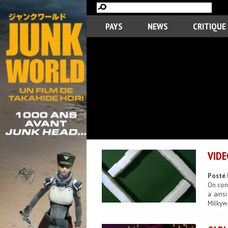
PAYS
NEWS
CRITIQUE
VIDE
Posté 
On conn
a ains
Milkywa