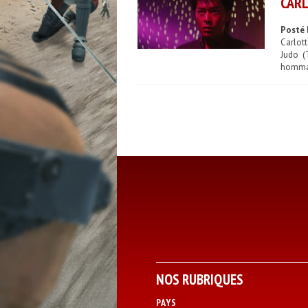
CARL
Posté 
Carlot
Judo (
hommag
NOS RUBRIQUES
PAYS