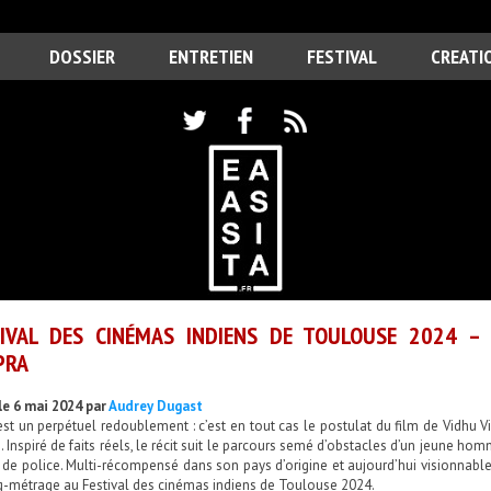
DOSSIER
ENTRETIEN
FESTIVAL
CREATI
TIVAL DES CINÉMAS INDIENS DE TOULOUSE 2024 –
PRA
le 6 mai 2024 par
Audrey Dugast
est un perpétuel redoublement : c’est en tout cas le postulat du film de Vidhu Vi
. Inspiré de faits réels, le récit suit le parcours semé d’obstacles d’un jeune ho
r de police. Multi-récompensé dans son pays d’origine et aujourd’hui visionnable 
g-métrage au Festival des cinémas indiens de Toulouse 2024.