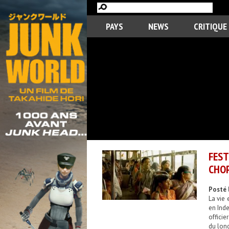
PAYS
NEWS
CRITIQUE
FES
CHO
Posté 
La vie 
en Inde
officie
du lon