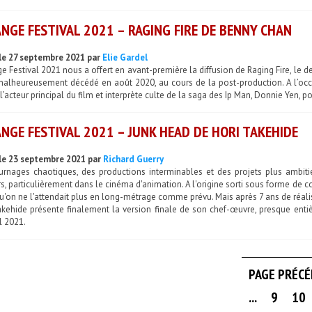
NGE FESTIVAL 2021 – RAGING FIRE DE BENNY CHAN
le 27 septembre 2021 par
Elie Gardel
ge Festival 2021 nous a offert en avant-première la diffusion de Raging Fire, le 
alheureusement décédé en août 2020, au cours de la post-production. A l’occasi
l’acteur principal du film et interprète culte de la saga des Ip Man, Donnie Yen, po
NGE FESTIVAL 2021 – JUNK HEAD DE HORI TAKEHIDE
le 23 septembre 2021 par
Richard Guerry
urnages chaotiques, des productions interminables et des projets plus ambitie
s, particulièrement dans le cinéma d'animation. A l'origine sorti sous forme de cour
u'on ne l'attendait plus en long-métrage comme prévu. Mais après 7 ans de réalis
akehide présente finalement la version finale de son chef-œuvre, presque enti
l 2021.
PAGE PRÉC
...
9
10