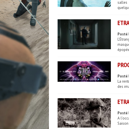
salles
quelque
ETRA
Posté 
L’Étran
masqué
épopée 
PROG
Posté 
La ren
des ima
ETRA
Posté 
A l’oc
Saison 