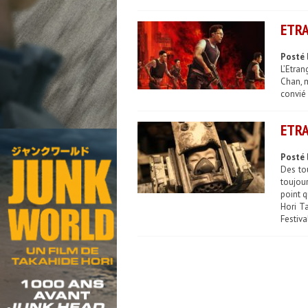
ETRA
Posté 
L’Etran
Chan, m
convié 
ETRA
Posté 
Des to
toujour
point q
Hori T
Festiva