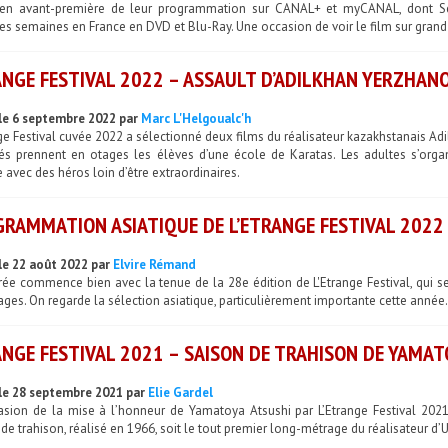
 en avant-première de leur programmation sur CANAL+ et myCANAL, dont Seob
s semaines en France en DVD et Blu-Ray. Une occasion de voir le film sur grand 
NGE FESTIVAL 2022 – ASSAULT D’ADILKHAN YERZHAN
le 6 septembre 2022 par
Marc L'Helgoualc'h
ge Festival cuvée 2022 a sélectionné deux films du réalisateur kazakhstanais A
s prennent en otages les élèves d’une école de Karatas. Les adultes s’organis
avec des héros loin d’être extraordinaires.
RAMMATION ASIATIQUE DE L’ETRANGE FESTIVAL 2022
le 22 août 2022 par
Elvire Rémand
trée commence bien avec la tenue de la 28e édition de L'Etrange Festival, qui
ges. On regarde la sélection asiatique, particulièrement importante cette année.
NGE FESTIVAL 2021 – SAISON DE TRAHISON DE YAMAT
le 28 septembre 2021 par
Elie Gardel
casion de la mise à l’honneur de Yamatoya Atsushi par L’Etrange Festival 2021
de trahison, réalisé en 1966, soit le tout premier long-métrage du réalisateur d