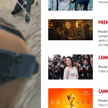
museau 
PREM
Posté l
L'adapt
après l
les im
CANN
Posté 
Cette a
CANN
Posté 
Vous n'