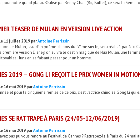
pour notre grand plaisir. Réalisé par Benny Chan (Big Bullet), ce sera la 3ème f
IER TEASER DE MULAN EN VERSION LIVE ACTION
e 11 juillet 2019 par
Antoine Perrissin
ation de Mulan, issu d'un poème chinois du IVème siècle, sera réalisé par Niki 
a première version Disney, on suivra le destin magique de Hua Mulan, une femme q
pitoyables Huns en se faisant passer pour un homme.
ES 2019 – GONG LI REÇOIT LE PRIX WOMEN IN MOTIO
le 16 mai 2019 par
Antoine Perrissin
nnée et pour la cinquième remise de ce prix, c'est l'actrice chinoise Gong Li qui
ES SE RATTRAPE À PARIS (24/05-12/06/2019)
le 16 mai 2019 par
Antoine Perrissin
avez pas pu vous rendre au Festival de Cannes ? Rattrapez-le à Paris du 24 mai au