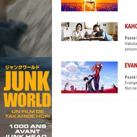
KAHO
Posté 
Hakota
personn
EVAN
Posté l
Evangel
film ne