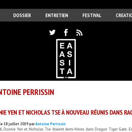
DOSSIER
ENTRETIEN
FESTIVAL
CREATI
NTOINE PERRISSIN
IE YEN ET NICHOLAS TSE À NOUVEAU RÉUNIS DANS RAG
e 18 juillet 2019 par
Antoine Perrissin
6, Donnie Yen et Nicholas Tse étaient demi-frères dans Dragon Tiger Gate. En 