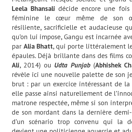
Leela Bhansali
décide encore une fois 
féminine le cœur même de son œ
résiliente, sacrificielle et audacieuse q
qu’on lui impose, Gangu est incarnée ave
par
Alia Bhatt
, qui porte littéralement 
épaules. Déjà brillante dans des films
Ali
, 2014) ou
Udta Punjab
(
Abhishek C
révèle ici une nouvelle palette de son j
brut : par un exercice intéressant de la
elle passe ainsi naturellement de l’inno
matrone respectée, même si son interpr
de son mordant dans la dernière demi-h
d’un scénario trop convenu qui la dé
devient une politicienne aguerrie et adu