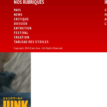
NOS RUBRIQUES
I
PAYS
C
NEWS
P
CRITIQUE
A
DOSSIER
L
ENTRETIEN
FESTIVAL
CREATION
TABLEAU DES ETOILES
Copyright 2024 East Asia - All Rights Reserved