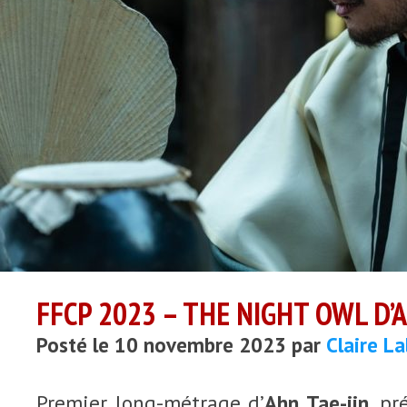
FFCP 2023 – THE NIGHT OWL D’A
Posté le 10 novembre 2023 par
Claire La
Premier long-métrage d’
Ahn Tae-jin
, pr