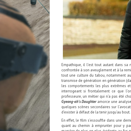
Empathique, il l’est tout autant dans s
confrontée à son aveuglement et à la remise
tout une culture du tabou, notamment au
transmise de génération en génération (dan
les comportements les plus extrêmes et
interrogeant si frontalement ce que l’o
professeure, un métier qui n’a pas été choi
Gyeong-ah’s Daughter
amorce une analyse p
quelques scènes secondaires sur l’avoca
d’exister à défaut de la tenir jusqu’au bout.
En effet, le film s’essouffle dans une der
quant au chemin à emprunter pour y parve
manière de plus en plus évidente au fur et 