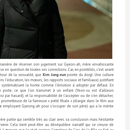
a manière de réserver son jugement sur Gyeon-ah, mère envahissante
 en question de toutes ses convictions. Car, en pointillés, c’est avant
tour de la sexualité, que
Kim Jung-eun
pointe du doigt. Une culture
s l’éducation, les mœurs, les rapports sociaux et familiaux) justifiant
 systématisant la honte comme l’émotion à adopter par défaut. En
n porte, ce que l’on transmet à un enfant (Yeon-su est d’ailleurs
si par hasard), et la responsabilité de l’accepter ou de s’en détacher,
rometteuse de la fameuse « piété filiale » (élargie dans le film aux
te employant Gyeong-ah pour s’occuper de son père) qui a le mérite
nière partie qui semble très au clair avec sa conclusion mais hésitante
nir. Cela tient peut-être au déséquilibre narratif qui se creuse de
à mesure que le récit avance. L’ampleur de l’arc de la fille se fait au