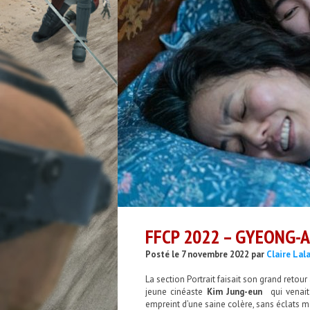
FFCP 2022 – GYEONG-
Posté le 7 novembre 2022 par
Claire Lal
La section Portrait faisait son grand retour
jeune cinéaste
Kim Jung-eun
qui venait
empreint d’une saine colère, sans éclats m