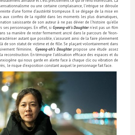
édiatement aimable et c’est précisément ce qui le rend intéressant. Là
 sensationnalisme ou une certaine complaisance, l’intrigue se déroule
reinte d’une forme d’austérité trompeuse. Il se dégage de la mise en
fois aux confins de la rigidité dans les moments les plus dramatiques,
ation saisissante de son auteur à ne pas dévier de l’histoire qu’elle
rs ses personnages. En effet, si
Gyeong-ah’s Daughter
n’est pas un film
ans sa manière de rester fermement ancré dans le parcours de Yeon-
caractériser autant que possible, s’assurant ainsi de la faire pleinement
là de son statut de victime et de fille. Se plaçant volontairement dans
lusivement féminine,
Gyeong-ah’s Daughter
propose une étude assez
la reconstruction. En témoigne l’utilisation efficace des espaces et du
nxiogène qui nous garde en alerte face à chaque clic ou vibration de
s, le risque d’exposition constant auquel le personnage fait face.