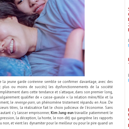
de la jeune garde coréenne semble se confirmer davantage, avec des
ec plus ou moins de succès) les dysfonctionnements de la société
mplètement dans cette tendance et s’attaque, dans son premier long,
ulgairement qualifier de « casse-gueule »: la relation mère/fille et la
rement, le
revenge-porn
, un phénomène tristement répandu en Asie. De
ieurs titres, la réalisatrice fait le choix judicieux de l’économie. Sans
 autant s’y laisser emprisonner,
Kim Jung-eun
travaille patiemment le
a pression, la déception, la honte, le non-dit) qui gangrène les rapports
u non, et vient les dynamiter pour le meilleur ou pour le pire quand un