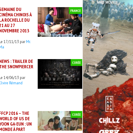
SEMAINE DU
FRANCE
CINÉMA CHINOIS À
LA ROCHELLE DU
21 AU 27
NOVEMBRE 2013
Le 17/11/13 par
Mr.
Ma
NEWS : TRAILER DE
CORÉE
THE SNOWPIERCER
Le 14/06/13 par
Elvire Rémand
FFCP 2016 – THE
CORÉE
WORLD OF US DE
YOON GA-EUN : UN
MONDE À PART