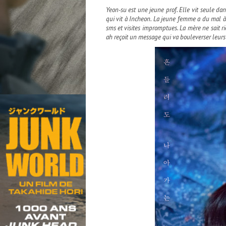
Yeon-su est une jeune prof. Elle vit seule d
qui vit à Incheon. La jeune femme a du mal à 
sms et visites impromptues. La mère ne sait r
ah reçoit un message qui va bouleverser leurs