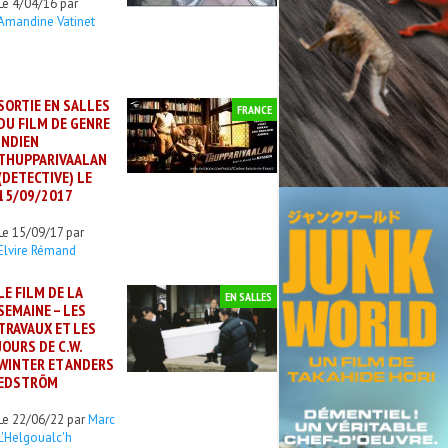
Le 4/04/16 par
Amandine Vatinet
SORTIE EN SALLES
FRANCE
DU FILM DE GENRE
INDIEN
THUPPARIVAALAN
(DETECTIVE) LE
15/09/2017
Le 15/09/17 par
Elvire Rémand
LE FILM DE LA
EN SALLES
SEMAINE – LES
TRAVAUX ET LES
JOURS DE C.W.
WINTER ET ANDERS
EDSTRÖM
Le 22/06/22 par
Marc
L'Helgoualc'h