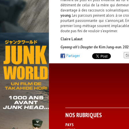
détriment de celui de la mère qui demeur
davantage à des raccourcis scénaristiques
young
. Les parcours peinent alors à se cro
pourtant passionnante qui s’annonçait. E
premier long-métrage souvent implacable, p
doute pas fini de vouloir s’exprimer.
Claire Lalaut
Gyeong-ah’s Daugter
de Kim Jung-eun. 202
Partager
NOS RUBRIQUES
PAYS