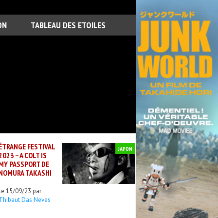
ON
TABLEAU DES ETOILES
ÉTRANGE FESTIVAL
JAPON
2023 – A COLT IS
MY PASSPORT DE
NOMURA TAKASHI
Le 15/09/23 par
Thibaut Das Neves