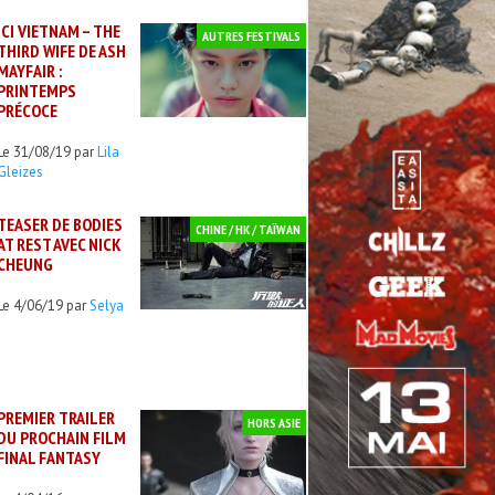
ICI VIETNAM – THE
AUTRES FESTIVALS
THIRD WIFE DE ASH
MAYFAIR :
PRINTEMPS
PRÉCOCE
Le 31/08/19 par
Lila
Gleizes
TEASER DE BODIES
CHINE / HK / TAÏWAN
AT REST AVEC NICK
CHEUNG
Le 4/06/19 par
Selya
PREMIER TRAILER
HORS ASIE
DU PROCHAIN FILM
FINAL FANTASY