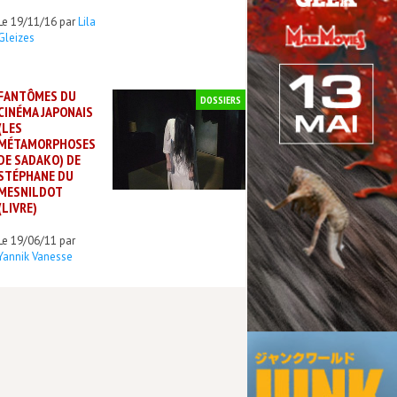
Le 19/11/16 par
Lila
Gleizes
FANTÔMES DU
DOSSIERS
CINÉMA JAPONAIS
(LES
MÉTAMORPHOSES
DE SADAKO) DE
STÉPHANE DU
MESNILDOT
(LIVRE)
Le 19/06/11 par
Yannik Vanesse