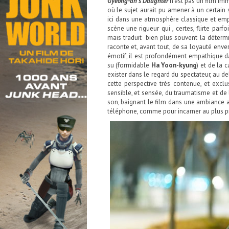
Gyeong-ah’s Daughter
n’est pas un film imm
où le sujet aurait pu amener à un certain
ici dans une atmosphère classique et emp
scène une rigueur qui , certes, flirte par
mais traduit bien plus souvent la détermin
raconte et, avant tout, de sa loyauté enve
émotif, il est profondément empathique d
su (formidable
Ha Yoon-kyung
) et de la 
exister dans le regard du spectateur, au de
cette perspective très contenue, et exc
sensible, et sensée, du traumatisme et de 
son, baignant le film dans une ambiance a
téléphone, comme pour incarner au plus prè