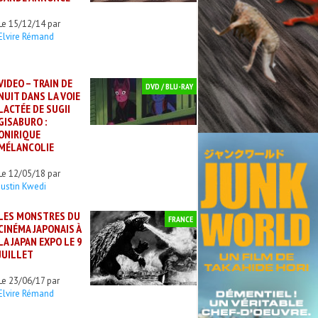
Le 15/12/14 par
Elvire Rémand
VIDEO – TRAIN DE
DVD / BLU-RAY
NUIT DANS LA VOIE
LACTÉE DE SUGII
GISABURO :
ONIRIQUE
MÉLANCOLIE
Le 12/05/18 par
Justin Kwedi
LES MONSTRES DU
FRANCE
CINÉMA JAPONAIS À
LA JAPAN EXPO LE 9
JUILLET
Le 23/06/17 par
Elvire Rémand