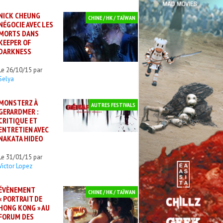
NICK CHEUNG
CHINE / HK / TAÏWAN
NÉGOCIE AVEC LES
MORTS DANS
KEEPER OF
DARKNESS
Le 26/10/15 par
Selya
MONSTERZ À
AUTRES FESTIVALS
GERARDMER :
CRITIQUE ET
ENTRETIEN AVEC
NAKATA HIDEO
Le 31/01/15 par
Victor Lopez
ÉVÈNEMENT
CHINE / HK / TAÏWAN
« PORTRAIT DE
HONG KONG » AU
FORUM DES