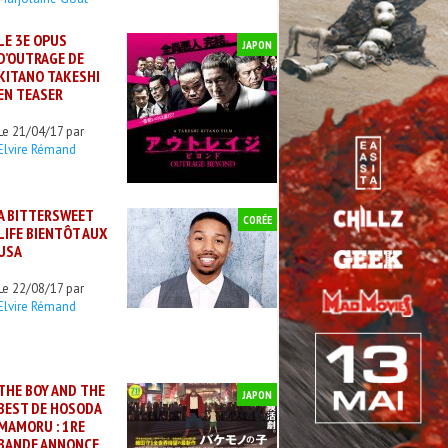
LE 3E OPUS
JAPON
D’OUTRAGE DE
KITANO TAKESHI
EN TEASER
Le 21/04/17 par
Elvire Rémand
A BITTERSWEET
CORÉE
LIFE BIENTÔT AUX
USA
Le 22/08/17 par
Elvire Rémand
THE BOY AND THE
JAPON
BEST DE HOSODA
MAMORU : 1RE
BANDE ANNONCE