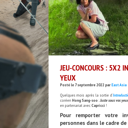
JEU-CONCOURS : 5X2 I
YEUX
Posté le 7 septembre 2022 par
East Asia
Quelques mois après la sortie d’
Introduct
coréen
Hong Sang-soo
:
Juste sous vos yeu
en partenariat avec
Capricci
!
Pour remporter votre in
personnes dans le cadre de 