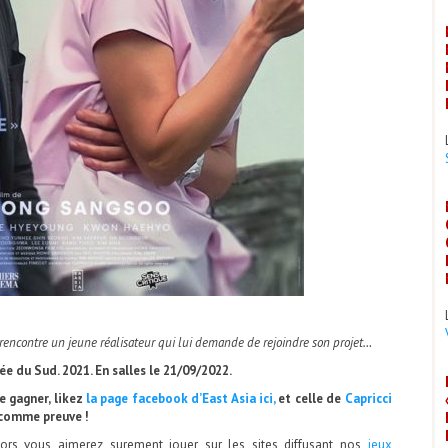
rencontre un jeune réalisateur qui lui demande de rejoindre son projet…
rée du Sud. 2021. En salles le 21/09/2022.
 gagner, likez
la page facebook d’East Asia ici,
et celle de
Capricci
 comme preuve !
lors vous aimerez surement jouer sur les sites diffusant nos
jeux