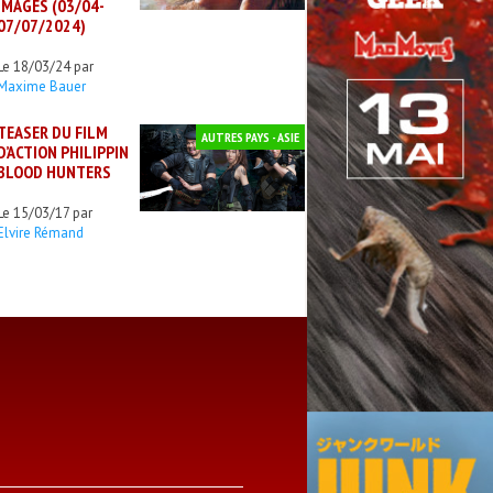
IMAGES (03/04-
07/07/2024)
Le 18/03/24 par
Maxime Bauer
TEASER DU FILM
AUTRES PAYS - ASIE
D’ACTION PHILIPPIN
BLOOD HUNTERS
Le 15/03/17 par
Elvire Rémand