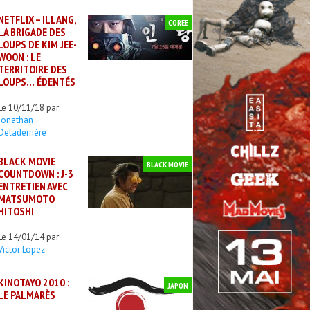
NETFLIX – ILLANG,
CORÉE
LA BRIGADE DES
LOUPS DE KIM JEE-
WOON : LE
TERRITOIRE DES
LOUPS… ÉDENTÉS
Le 10/11/18 par
Jonathan
Deladerrière
BLACK MOVIE
BLACK MOVIE
COUNTDOWN : J-3
ENTRETIEN AVEC
MATSUMOTO
HITOSHI
Le 14/01/14 par
Victor Lopez
KINOTAYO 2010 :
JAPON
LE PALMARÈS