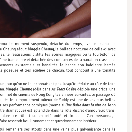
pour le moment suspendu, détaché du temps, avec maestria. La
ie Cheung
séduit
Maggie Cheung
, la ballade nocturne de celle-ci avec
ines, le réalisateurs distille les scènes magiques où le tourbillon de
 d’une trame libre et détachée des contraintes de la narration classique.
nnements existentiels et banalités, la bande son indolente bercée
e poseuse et très étudiée de chacun, tout concourt à une tonalité
n jour qu’on ne leur connaissait pas. Jusqu’ici réduite au rôle de faire
han
,
Maggie Cheung
(déjà dans
As Tears Go By
) déploie une grâce, une
u sommet du cinéma de Hong Kong les années suivantes. Le passage où
n après le comportement odieux de Yuddy est une de ses plus belles
r ses performance comiques (même si
Une Balle dans la tête
de
John
tre dramatique) est splendide dans le rôle discret d’amoureux transi
dans ce rôle tout en intériorité et froideur. D’un personnage
 faire ressentir bouillonnement et questionnement intérieur.
qui remaniera ses atouts dans une veine plus galvanisante dans le