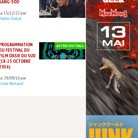
SANG-SOO
Le 15/12/22 par
Martin Debat
PROGRAMMATION
AUTRES FESTIVALS
DU FESTIVAL DU
FILM D’ASIE DU SUD
(18-25 OCTOBRE
2016)
Le 29/09/16 par
Elvire Rémand