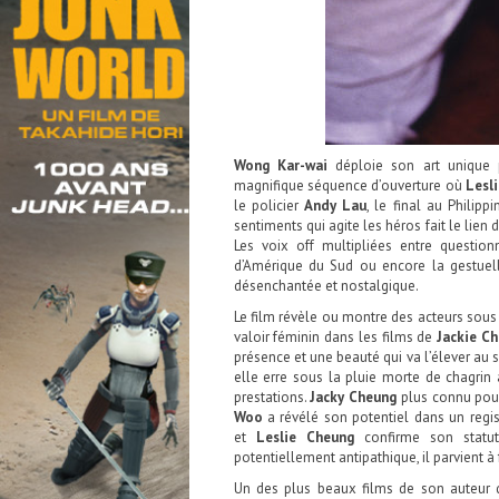
Wong Kar-wai
déploie son art unique 
magnifique séquence d’ouverture où
Lesl
le policier
Andy Lau
, le final au Philipp
sentiments qui agite les héros fait le lien
Les voix off multipliées entre questio
d’Amérique du Sud ou encore la gestuell
désenchantée et nostalgique.
Le film révèle ou montre des acteurs sous u
valoir féminin dans les films de
Jackie C
présence et une beauté qui va l’élever a
elle erre sous la pluie morte de chagri
prestations.
Jacky Cheung
plus connu pou
Woo
a révélé son potentiel dans un regis
et
Leslie Cheung
confirme son statut 
potentiellement antipathique, il parvient à
Un des plus beaux films de son auteur 