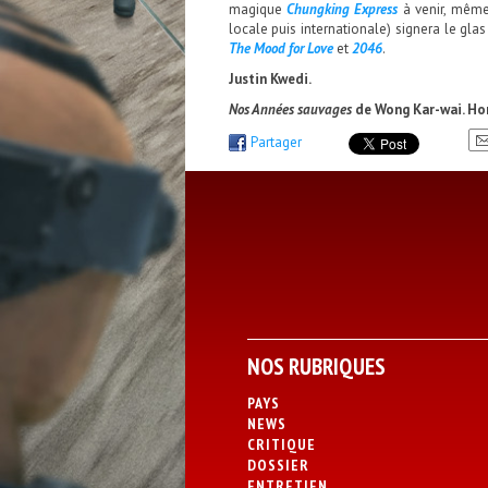
magique
Chungking Express
à venir, même
locale puis internationale) signera le gla
The Mood for
Love
et
2046
.
Justin Kwedi.
Nos Années sauvages
de Wong Kar-wai. Hon
Partager
NOS RUBRIQUES
PAYS
NEWS
CRITIQUE
DOSSIER
ENTRETIEN