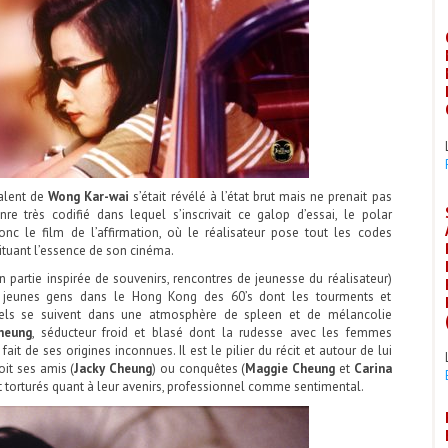
talent de
Wong Kar-wai
s’était révélé à l’état brut mais ne prenait pas
e très codifié dans lequel s’inscrivait ce galop d’essai, le polar
onc le film de l’affirmation, où le réalisateur pose tout les codes
tituant l’essence de son cinéma.
en partie inspirée de souvenirs, rencontres de jeunesse du réalisateur)
ts jeunes gens dans le Hong Kong des 60’s dont les tourments et
tiels se suivent dans une atmosphère de spleen et de mélancolie
heung
, séducteur froid et blasé dont la rudesse avec les femmes
fait de ses origines inconnues. Il est le pilier du récit et autour de lui
oit ses amis (
Jacky Cheung
) ou conquêtes (
Maggie Cheung
et
Carina
et torturés quant à leur avenirs, professionnel comme sentimental.