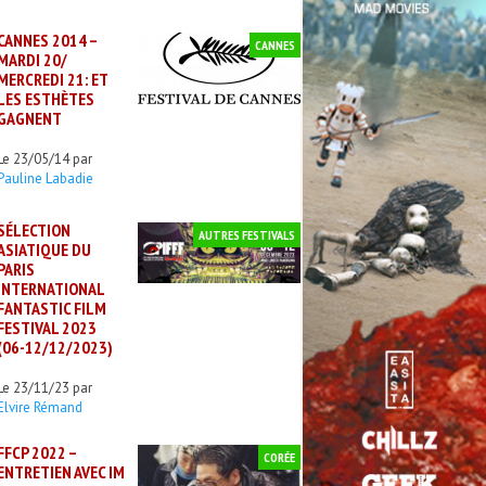
CANNES 2014 –
CANNES
MARDI 20/
MERCREDI 21: ET
LES ESTHÈTES
GAGNENT
Le 23/05/14 par
Pauline Labadie
SÉLECTION
AUTRES FESTIVALS
ASIATIQUE DU
PARIS
INTERNATIONAL
FANTASTIC FILM
FESTIVAL 2023
(06-12/12/2023)
Le 23/11/23 par
Elvire Rémand
FFCP 2022 –
CORÉE
ENTRETIEN AVEC IM