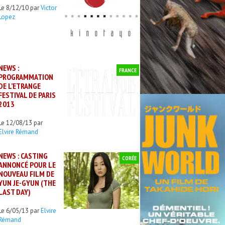
Le 8/12/10 par
Victor
Lopez
NEWS :
FRANCE
PROGRAMMATION
DE L’ETRANGE
FESTIVAL DE PARIS
2013
Le 12/08/13 par
Elvire Rémand
NEWS : CASTING
CORÉE
ANNONCÉ POUR LE
NOUVEAU FILM DE
YUN JE-GYUN (THE
LAST DAY)
Le 6/05/13 par
Elvire
Rémand