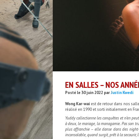
EN SALLES – NOS ANN
Posté le 30 juin 2022 par
Justin Kwedi
Wong Kar-wai
est de retour dans nos sall
réalisé en 1990 et sorti initialement en Fr
Yuddy collectionne les conquêtes et n’en peut
à deux, le mariage, la monogamie. Pas son tru
plus affranchie – elle danse dans des night
inconsolable, quand surgit, prêt à la secourir,