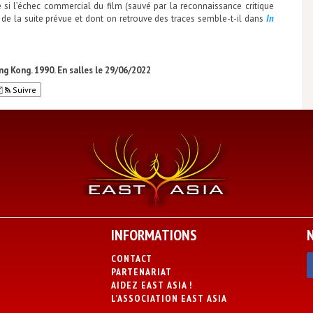
 si l’échec commercial du film (sauvé par la reconnaissance critique
s de la suite prévue et dont on retrouve des traces semble-t-il dans
In
g Kong. 1990. En salles le 29/06/2022
Suivre
INFORMATIONS
CONTACT
PARTENARIAT
AIDEZ EAST ASIA !
L’ASSOCIATION EAST ASIA