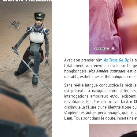
Avec son premier film
As Tears Go By
, le 
totalement son envol, coincé par le genr
hongkongais.
Nos Années sauvages
est d
narratifs, esthétiques et thématiques cons
Sans réelle intrigue conductrice le récit (
est prétexte à naviguer entre différen
interrogations amoureux et/ou existen
envoûtante. En tête on trouve
Leslie C
dissimule la fêlure d’une identité floue du 
s’agitent les autres personnages, que ce s
Lau
). Tous sont dans le doute, incertains 