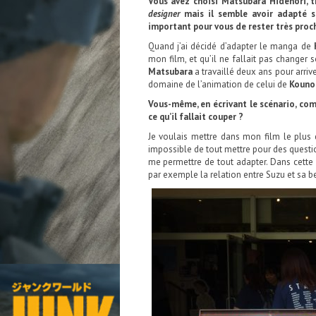
Vous avez choisi Matsubara Hidenori, t
designer
mais il semble avoir adapté s
important pour vous de rester très proc
Quand j’ai décidé d’adapter le manga de
mon film, et qu’il ne fallait pas changer s
Matsubara
a travaillé deux ans pour arriv
domaine de l’animation de celui de
Kouno
Vous-même, en écrivant le scénario, co
ce qu’il fallait couper ?
Je voulais mettre dans mon film le plus
impossible de tout mettre pour des questi
me permettre de tout adapter. Dans cette 
par exemple la relation entre Suzu et sa b