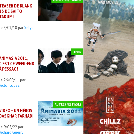
TEASER DE BLANK
13 DE SAITO
TAKUMI
Le 3/01/18 par
Selya
JAPON
ANIMASIA 2011,
C’EST CE WEEK-END
À PESSAC !
Le 26/09/11 par
Victor Lopez
AUTRES FESTIVALS
VIDEO – UN HÉROS
D’ASGHAR FARHADI
Le 9/05/22 par
Richard Guerry