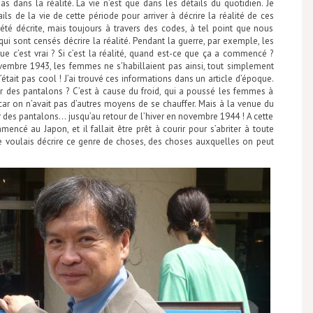
s dans la réalité. La vie n’est que dans les détails du quotidien. Je
ils de la vie de cette période pour arriver à décrire la réalité de ces
été décrite, mais toujours à travers des codes, à tel point que nous
 sont censés décrire la réalité. Pendant la guerre, par exemple, les
 c’est vrai ? Si c’est la réalité, quand est-ce que ça a commencé ?
ovembre 1943, les femmes ne s’habillaient pas ainsi, tout simplement
était pas cool ! J’ai trouvé ces informations dans un article d’époque.
 des pantalons ? C’est à cause du froid, qui a poussé les femmes à
ar on n’avait pas d’autres moyens de se chauffer. Mais à la venue du
 des pantalons… jusqu’au retour de l’hiver en novembre 1944 ! A cette
cé au Japon, et il fallait être prêt à courir pour s’abriter à toute
 je voulais décrire ce genre de choses, des choses auxquelles on peut