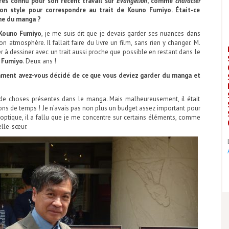
rès connu pour son récent travail sur
Evangelion
, comme
character
on style pour correspondre au trait de Kouno Fumiyo. Était-ce
he du manga ?
Kouno Fumiyo
, je me suis dit que je devais garder ses nuances dans
on atmosphère. Il fallait faire du livre un film, sans rien y changer. M.
er à dessiner avec un trait aussi proche que possible en restant dans le
 Fumiyo
. Deux ans !
mment avez-vous décidé de ce que vous deviez garder du manga et
 de choses présentes dans le manga. Mais malheureusement, il était
ons de temps ! Je n’avais pas non plus un budget assez important pour
optique, il a fallu que je me concentre sur certains éléments, comme
elle-sœur.