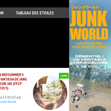
ON
TABLEAU DES ETOILES
A MIDSUMMER’S
CORÉE
FANTASIA DE JANG
KUN-JAE (FFCP
2015)
Le 17/11/15 par
Justin Kwedi