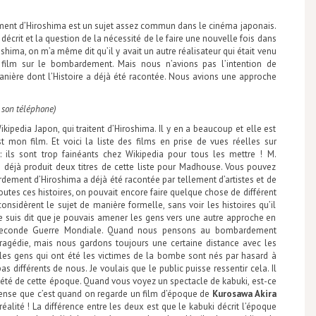
dement d’Hiroshima est un sujet assez commun dans le cinéma japonais.
décrit et la question de la nécessité de le faire une nouvelle fois dans
oshima, on m’a même dit qu’il y avait un autre réalisateur qui était venu
film sur le bombardement. Mais nous n’avions pas l’intention de
anière dont l’Histoire a déjà été racontée. Nous avions une approche
r son téléphone)
Wikipedia Japon, qui traitent d’Hiroshima. Il y en a beaucoup et elle est
st mon film. Et voici la liste des films en prise de vues réelles sur
ils sont trop fainéants chez Wikipedia pour tous les mettre ! M.
 déjà produit deux titres de cette liste pour Madhouse. Vous pouvez
rdement d’Hiroshima a déjà été racontée par tellement d’artistes et de
outes ces histoires, on pouvait encore faire quelque chose de différent
nsidèrent le sujet de manière formelle, sans voir les histoires qu’il
 me suis dit que je pouvais amener les gens vers une autre approche en
 Seconde Guerre Mondiale. Quand nous pensons au bombardement
ragédie, mais nous gardons toujours une certaine distance avec les
 les gens qui ont été les victimes de la bombe sont nés par hasard à
as différents de nous. Je voulais que le public puisse ressentir cela. Il
iété de cette époque. Quand vous voyez un spectacle de kabuki, est-ce
 pense que c’est quand on regarde un film d’époque de
Kurosawa Akira
éalité ! La différence entre les deux est que le kabuki décrit l’époque