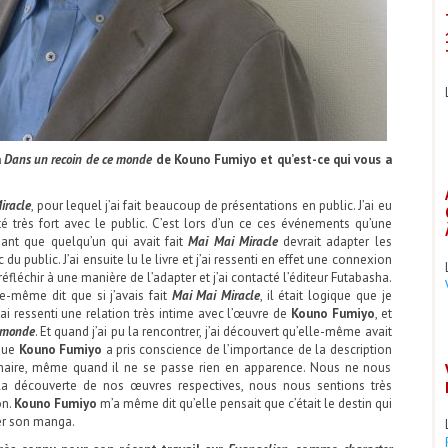
a
Dans un recoin de ce monde
de Kouno Fumiyo et qu’est-ce qui vous a
iracle
, pour lequel j’ai fait beaucoup de présentations en public. J’ai eu
té très fort avec le public. C’est lors d’un ce ces événements qu’une
nt que quelqu’un qui avait fait
Mai Mai Miracle
devrait adapter les
c du public. J’ai ensuite lu le livre et j’ai ressenti en effet une connexion
éfléchir à une manière de l’adapter et j’ai contacté l’éditeur Futabasha.
e-même dit que si j’avais fait
Mai Mai Miracle
, il était logique que je
’ai ressenti une relation très intime avec l’œuvre de
Kouno Fumiyo
, et
e monde
. Et quand j’ai pu la rencontrer, j’ai découvert qu’elle-même avait
 que
Kouno Fumiyo
a pris conscience de l’importance de la description
inaire, même quand il ne se passe rien en apparence. Nous ne nous
 la découverte de nos œuvres respectives, nous nous sentions très
on.
Kouno Fumiyo
m’a même dit qu’elle pensait que c’était le destin qui
er son manga.