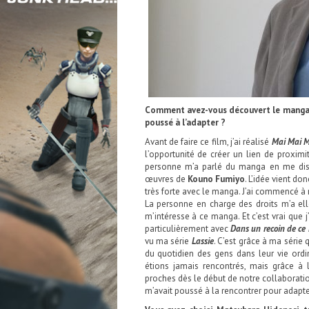
Comment avez-vous découvert le mang
poussé à l’adapter ?
Avant de faire ce film, j’ai réalisé
Mai Mai M
l’opportunité de créer un lien de proximi
personne m’a parlé du manga en me disa
œuvres de
Kouno Fumiyo
. L’idée vient don
très forte avec le manga. J’ai commencé à r
La personne en charge des droits m’a ell
m’intéresse à ce manga. Et c’est vrai que j
particulièrement avec
Dans un recoin de c
vu ma série
Lassie
. C’est grâce à ma série
du quotidien des gens dans leur vie ord
étions jamais rencontrés, mais grâce à
proches dès le début de notre collaborati
m’avait poussé à la rencontrer pour adapt