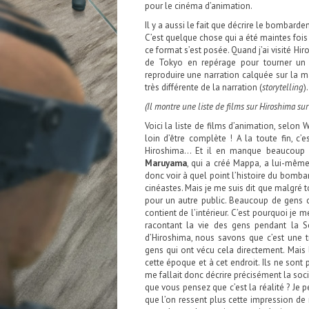
pour le cinéma d’animation.
Il y a aussi le fait que décrire le bombar
C’est quelque chose qui a été maintes fois 
ce format s’est posée. Quand j’ai visité Hir
de Tokyo en repérage pour tourner un 
reproduire une narration calquée sur la m
très différente de la narration (
storytelling
).
(Il montre une liste de films sur Hiroshima su
Voici la liste de films d’animation, selon 
loin d’être complète ! A la toute fin, c’e
Hiroshima… Et il en manque beaucoup : 
Maruyama
, qui a créé Mappa, a lui-même
donc voir à quel point l’histoire du bomba
cinéastes. Mais je me suis dit que malgré t
pour un autre public. Beaucoup de gens co
contient de l’intérieur. C’est pourquoi je
racontant la vie des gens pendant la
d’Hiroshima, nous savons que c’est une t
gens qui ont vécu cela directement. Mais
cette époque et à cet endroit. Ils ne sont p
me fallait donc décrire précisément la soc
que vous pensez que c’est la réalité ? Je
que l’on ressent plus cette impression de r