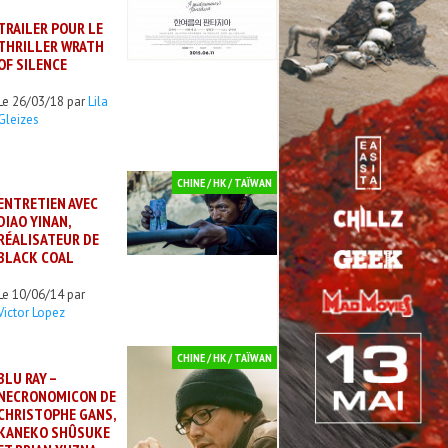
TRAILER POUR LE
THRILLER WRATH
OF SILENCE
Le 26/03/18 par
Lila
Gleizes
CHINE / HK / TAÏWAN
ENTRETIEN AVEC
DIAO YINAN,
RÉALISATEUR DE
BLACK COAL
Le 10/06/14 par
Victor Lopez
CHINE / HK / TAÏWAN
BLU RAY –
NECRONOMICON DE
CHRISTOPHE GANS,
KANEKO SHÛSUKE