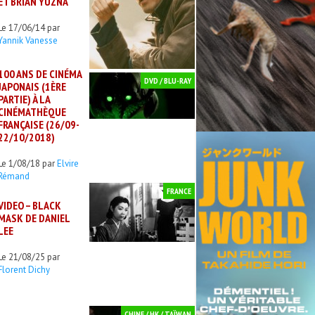
ET BRIAN YUZNA
Le 17/06/14 par
Yannik Vanesse
100 ANS DE CINÉMA
DVD / BLU-RAY
JAPONAIS (1ÈRE
PARTIE) À LA
CINÉMATHÈQUE
FRANÇAISE (26/09-
22/10/2018)
Le 1/08/18 par
Elvire
Rémand
FRANCE
VIDEO – BLACK
MASK DE DANIEL
LEE
Le 21/08/25 par
Florent Dichy
CHINE / HK / TAÏWAN