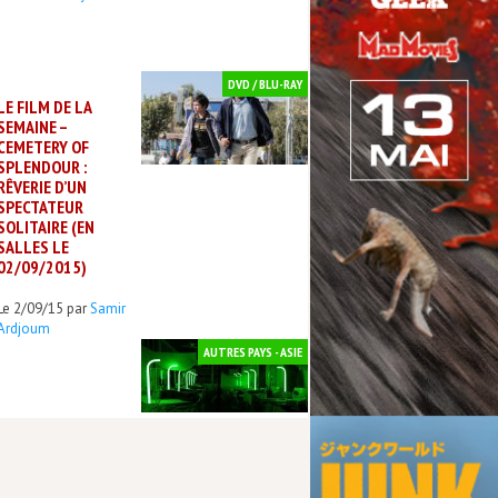
DVD / BLU-RAY
LE FILM DE LA
SEMAINE –
CEMETERY OF
SPLENDOUR :
RÊVERIE D’UN
SPECTATEUR
SOLITAIRE (EN
SALLES LE
02/09/2015)
Le 2/09/15 par
Samir
Ardjoum
AUTRES PAYS - ASIE