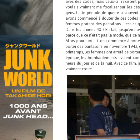
avec des codes, mais ceux-ci n’existent pa
voulais vraiment me focaliser sur les déta
gens. Cette période de guerre a souvent 
avons commencé à douter de ces codes qui
femmes portent des pantalons… est-ce que
Dans les années 40 ? En fait, jusqu’en n
parce que ce n’était pas la mode, que ce n’
Alors pourquoi a-t-on commencé à porter
porter des pantalons en novembre 1943, c
printemps, les femmes ont arrêté de porter
époque, les bombardements avaient commen
heure du jour et de la nuit. Avec ce film,
vraiment croire.