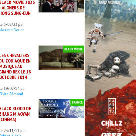
BLACK MOVIE 2023
– ALONERS DE
HONG SUNG-EUN
Le 3/02/23 par
Maxime Bauer
BLACK MOVIE
LES CHEVALIERS
DU ZODIAQUE EN
MUSIQUE AU
GRAND REX LE 18
OCTOBRE 2014
Le 19/02/14 par
Elvire Rémand
FRANCE
BLACK BLOOD DE
ZHANG MIAOYAN
(CINÉMA)
Le 23/11/11 par