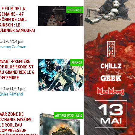
LE FILM DE LA
HORS ASIE
SEMAINE – 47
RÔNIN DE CARL
RINSCH : LE
DERNIER SAMOURAI
Le 1/04/14 par
Jeremy Coifman
AVANT-PREMIÈRE
FRANCE
DE BLUE EXORCIST
AU GRAND REX LE 6
DÉCEMBRE
Le 16/11/13 par
Elvire Rémand
WAR ZONE DE
AUTRES PAYS - ASIE
DZHANIK FAYZIEV :
LE ROULEAU
COMPRESSEUR