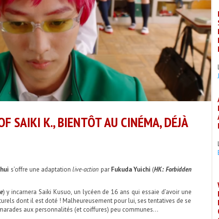
F SAIKI K., BIENTÔT AU CINÉMA, DÉJÀ
hui
s’offre une adaptation
live-action
par
Fukuda Yuichi
(
HK: Forbidden
ce
) y incarnera Saiki Kusuo, un lycéen de 16 ans qui essaie d’avoir une
urels dont il est doté ! Malheureusement pour lui, ses tentatives de se
camarades aux personnalités (et coiffures) peu communes…