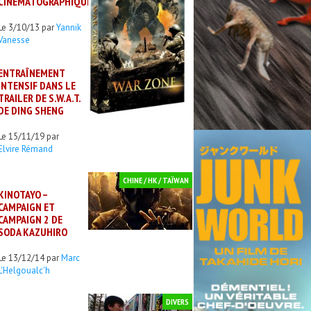
CINÉMATOGRAPHIQUE
Le 3/10/13 par
Yannik
Vanesse
ENTRAÎNEMENT
INTENSIF DANS LE
TRAILER DE S.W.A.T.
DE DING SHENG
Le 15/11/19 par
Elvire Rémand
CHINE / HK / TAÏWAN
KINOTAYO –
CAMPAIGN ET
CAMPAIGN 2 DE
SODA KAZUHIRO
Le 13/12/14 par
Marc
L'Helgoualc'h
DIVERS