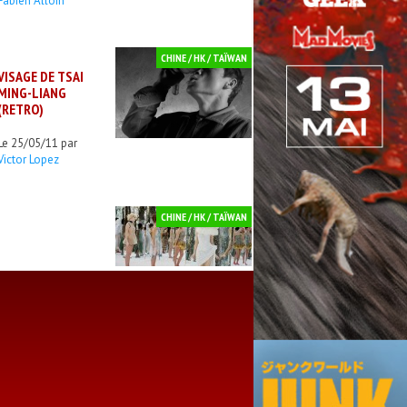
Fabien Alloin
CHINE / HK / TAÏWAN
VISAGE DE TSAI
MING-LIANG
(RETRO)
Le 25/05/11 par
Victor Lopez
CHINE / HK / TAÏWAN