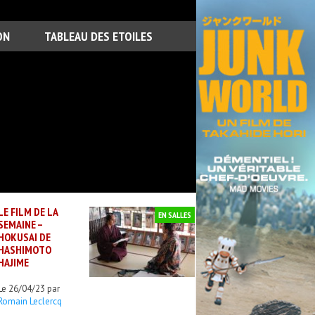
ON
TABLEAU DES ETOILES
LE FILM DE LA
EN SALLES
SEMAINE –
HOKUSAI DE
HASHIMOTO
HAJIME
Le 26/04/23 par
Romain Leclercq