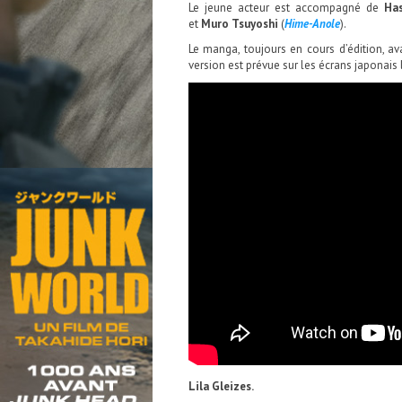
Le jeune acteur est accompagné de
Ha
et
Muro Tsuyoshi
(
Hime-Anole
).
Le manga, toujours en cours d’édition, av
version est prévue sur les écrans japonais 
Lila Gleizes.