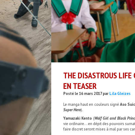
THE DISASTROUS LIFE O
EN TEASER
Posté le 16 mars 2017 par
Lila Gleizes
Le manga haut en couleurs signé
Aso Suic
Super Hero
).
Yamazaki Kento
(
Wolf Girl and Black Prin
vie ordinaire… en dépit des pouvoirs surnat
faire discret seront mises à mal par ses 