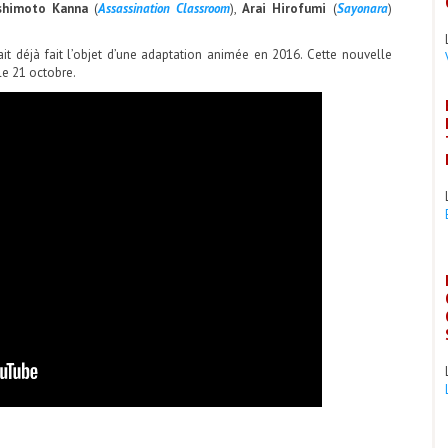
shimoto Kanna
(
Assassination Classroom
),
Arai Hirofumi
(
Sayonara
)
ait déjà fait l’objet d’une adaptation animée en 2016. Cette nouvelle
le 21 octobre.