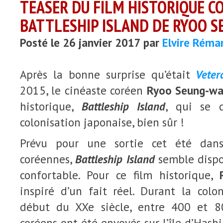
TEASER DU FILM HISTORIQUE C
BATTLESHIP ISLAND DE RYOO 
Posté le 26 janvier 2017 par
Elvire Réma
Après la bonne surprise qu’était
Veter
2015, le cinéaste coréen
Ryoo Seung-w
historique,
Battleship Island
, qui se 
colonisation japonaise, bien sûr !
Prévu pour une sortie cet été dans
coréennes,
Battleship Island
semble dispo
confortable. Pour ce film historique,
inspiré d’un fait réel. Durant la colo
début du XXe siècle, entre 400 et 80
coréens ont été envoyés sur l’île d’Hash