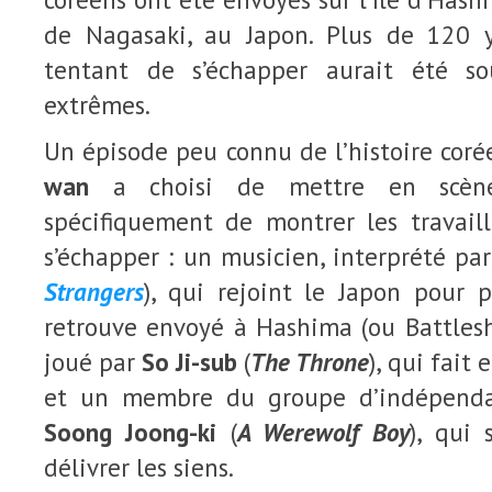
de Nagasaki, au Japon. Plus de
120
y
tentant de s’échapper aurait été s
extrêmes.
Un épisode peu connu de l’histoire co
wan
a choisi de mettre en scène.
spécifiquement de montrer les travail
s’échapper : un musicien, interprété pa
Strangers
), qui rejoint le Japon pour p
retrouve envoyé à Hashima (ou Battleshi
joué par
So Ji-sub
(
The Throne
), qui fait 
et un membre du groupe d’indépenda
Soong Joong-ki
(
A Werewolf Boy
), qui 
délivrer les siens.