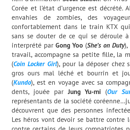
Corée et l’état d’urgence est décrété. A
envahies de zombies, des voyageur
confortablement dans le train KTX qui
sans se douter de ce qui se déroule à 
interprété par
Gong Yoo
(
She’s on Duty
)
travail, accompagne sa petite fille, la
(
Coin Locker Girl
), pour la déposer chez
gros ours mal léché et bourrin et j
(
Kundo
), est en voyage avec sa compag
dents, jouée par
Jung Yu-mi
(
Our Su
représentants de la société coréenne…j
découvrent que des personnes infectée
Les héros vont devoir se battre contre 
contre certains de leurs compatriotes po