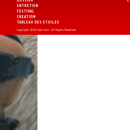
DOSSIER
L
ENTRETIEN
FESTIVAL
CREATION
TABLEAU DES ETOILES
Copyright 2024 East Asia - All Rights Reserved