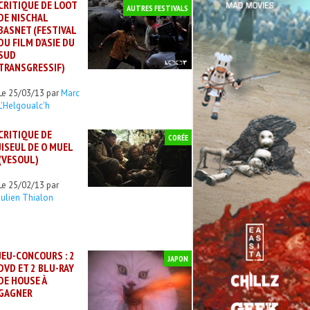
CRITIQUE DE LOOT
AUTRES FESTIVALS
DE NISCHAL
BASNET (FESTIVAL
DU FILM D’ASIE DU
SUD
TRANSGRESSIF)
Le 25/03/13 par
Marc
L'Helgoualc'h
CRITIQUE DE
CORÉE
JISEUL DE O MUEL
(VESOUL)
Le 25/02/13 par
Julien Thialon
JEU-CONCOURS : 2
JAPON
DVD ET 2 BLU-RAY
DE HOUSE À
GAGNER