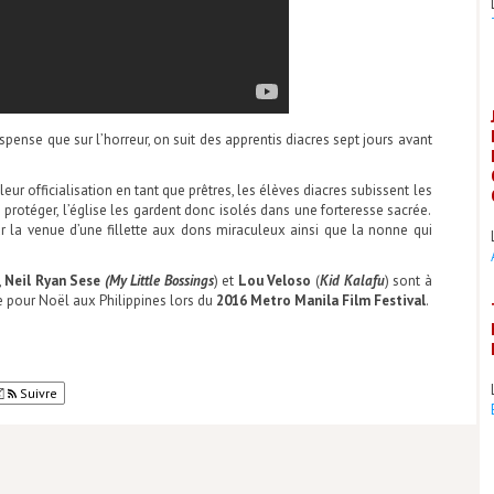
pense que sur l’horreur, on suit des apprentis diacres sept jours avant
leur officialisation en tant que prêtres, les élèves diacres subissent les
 protéger, l’église les gardent donc isolés dans une forteresse sacrée.
r la venue d’une fillette aux dons miraculeux ainsi que la nonne qui
,
Neil Ryan Sese
(My Little Bossings
) et
Lou Veloso
(
Kid Kalafu
) sont à
vue pour Noël aux Philippines lors du
2016 Metro Manila Film Festival
.
Suivre