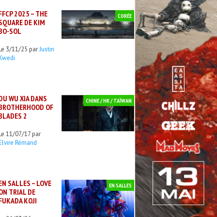
FFCP 2025 – THE
CORÉE
SQUARE DE KIM
BO-SOL
Le 3/11/25 par
Justin
Kwedi
DU WU XIA DANS
CHINE / HK / TAÏWAN
BROTHERHOOD OF
BLADES 2
Le 11/07/17 par
Elvire Rémand
EN SALLES – LOVE
EN SALLES
ON TRIAL DE
FUKADA KOJI