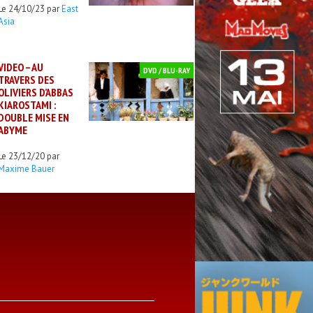
Le 24/10/23 par
East
Asia
VIDEO – AU
DVD / BLU-RAY
TRAVERS DES
OLIVIERS D’ABBAS
KIAROSTAMI :
DOUBLE MISE EN
ABYME
Le 23/12/20 par
Maxime Bauer