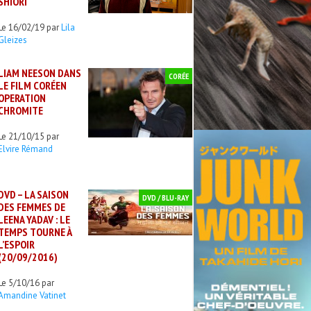
SHIORI
Le 16/02/19 par
Lila
Gleizes
LIAM NEESON DANS
CORÉE
LE FILM CORÉEN
OPERATION
CHROMITE
Le 21/10/15 par
Elvire Rémand
DVD – LA SAISON
DVD / BLU-RAY
DES FEMMES DE
LEENA YADAV : LE
TEMPS TOURNE À
L’ESPOIR
(20/09/2016)
Le 5/10/16 par
Amandine Vatinet