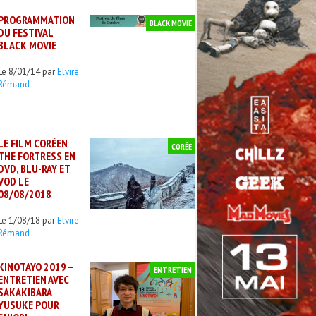
PROGRAMMATION
BLACK MOVIE
DU FESTIVAL
BLACK MOVIE
Le 8/01/14 par
Elvire
Rémand
LE FILM CORÉEN
CORÉE
THE FORTRESS EN
DVD, BLU-RAY ET
VOD LE
08/08/2018
Le 1/08/18 par
Elvire
Rémand
KINOTAYO 2019 –
ENTRETIEN
ENTRETIEN AVEC
SAKAKIBARA
YUSUKE POUR