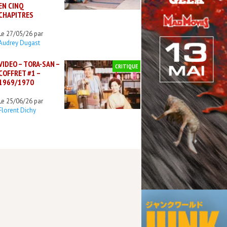
EN CINQ
CHAPITRES
Le 27/05/26 par
Audrey Dugast
VIDEO – TORA-SAN –
CRITIQUE
COFFRET #1 –
1969/1970
Le 25/06/26 par
Florent Dichy