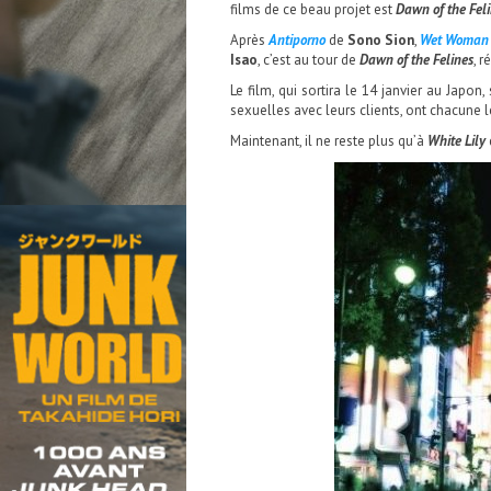
films de ce beau projet est
Dawn of the Fel
Après
Antiporno
de
Sono Sion
,
Wet Woman 
Isao
, c’est au tour de
Dawn of the Felines
, r
Le film, qui sortira le 14 janvier au Japon
sexuelles avec leurs clients, ont chacune
Maintenant, il ne reste plus qu’à
White Lily