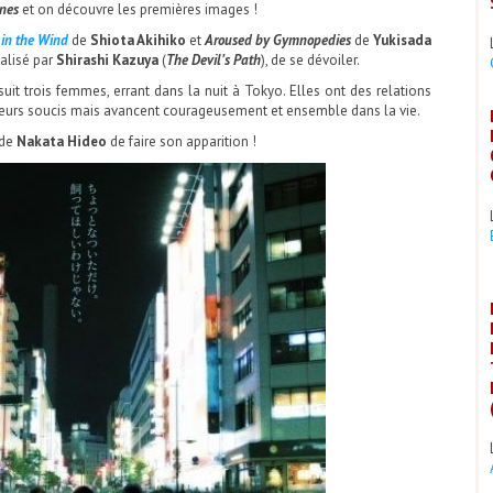
ines
et on découvre les premières images !
in the Wind
de
Shiota Akihiko
et
Aroused by Gymnopedies
de
Yukisada
éalisé par
Shirashi Kazuya
(
The Devil’s Path
), de se dévoiler.
, suit trois femmes, errant dans la nuit à Tokyo. Elles ont des relations
 leurs soucis mais avancent courageusement et ensemble dans la vie.
de
Nakata Hideo
de faire son apparition !