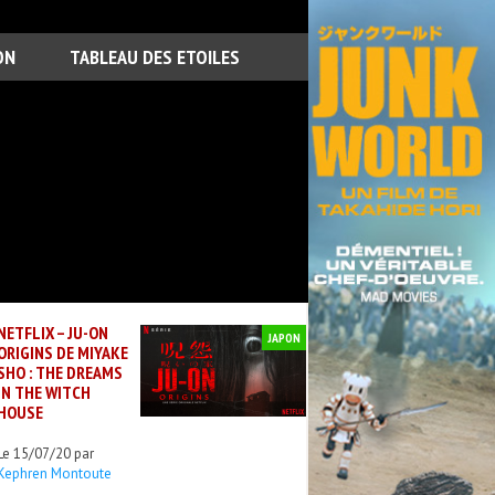
ON
TABLEAU DES ETOILES
NETFLIX – JU-ON
JAPON
ORIGINS DE MIYAKE
SHO : THE DREAMS
IN THE WITCH
HOUSE
Le 15/07/20 par
Kephren Montoute