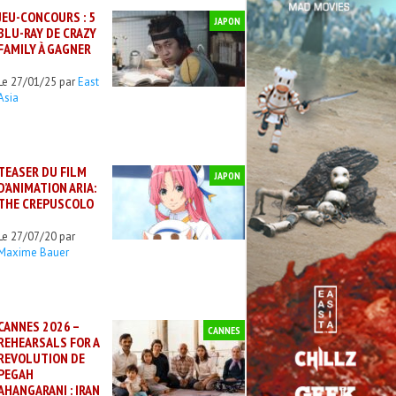
JEU-CONCOURS : 5
JAPON
BLU-RAY DE CRAZY
FAMILY À GAGNER
Le 27/01/25 par
East
Asia
TEASER DU FILM
JAPON
D’ANIMATION ARIA:
THE CREPUSCOLO
Le 27/07/20 par
Maxime Bauer
CANNES 2026 –
CANNES
REHEARSALS FOR A
REVOLUTION DE
PEGAH
AHANGARANI : IRAN